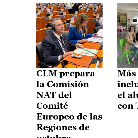
CLM prepara
Más 
la Comisión
incl
NAT del
el a
Comité
con
Europeo de las
Regiones de
octubre