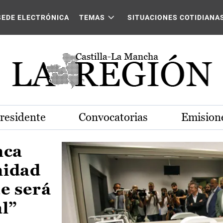
Castilla-La Mancha
SEDE ELECTRÓNICA
TEMAS
SITUACIONES COTIDIANA
Presidente
Convocatorias
Emisione
nca
nidad
e será
al”