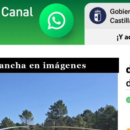
Mancha en imágenes
I