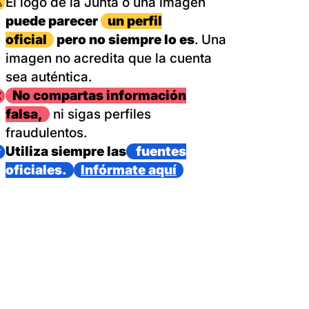
magen
El logo de la Junta o una imagen
puede parecer
un perfil
oficial
pero no siempre lo es
. Una
imagen no acredita que la cuenta
sea auténtica.
magen
No compartas información
falsa,
ni sigas perfiles
fraudulentos.
magen
Utiliza siempre las
fuentes
oficiales.
Infórmate aquí
as con un dispositivo internacional de bomberos forestales,