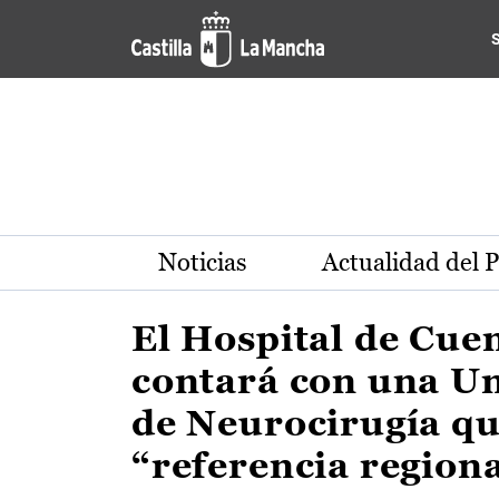
Actualidad de la región de 
Pasar al contenido principal
Noticias
Actualidad del 
El Hospital de Cue
contará con una U
de Neurocirugía qu
“referencia region