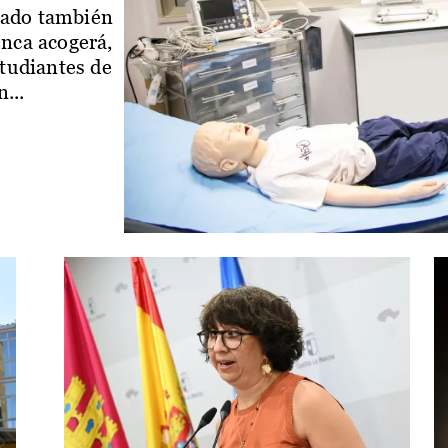
iado también
enca acogerá,
studiantes de
...