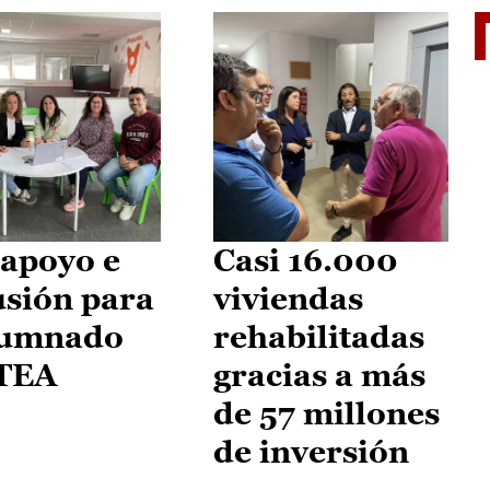
II Vu
apoyo e
Casi 16.000
usión para
viviendas
lumnado
rehabilitadas
 TEA
gracias a más
de 57 millones
de inversión