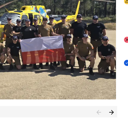
I
I
I
rcambiar por tercer año consecutivo formación y experienci