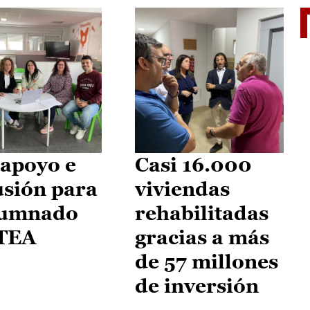
II Vu
apoyo e
Casi 16.000
usión para
viviendas
lumnado
rehabilitadas
 TEA
gracias a más
de 57 millones
de inversión