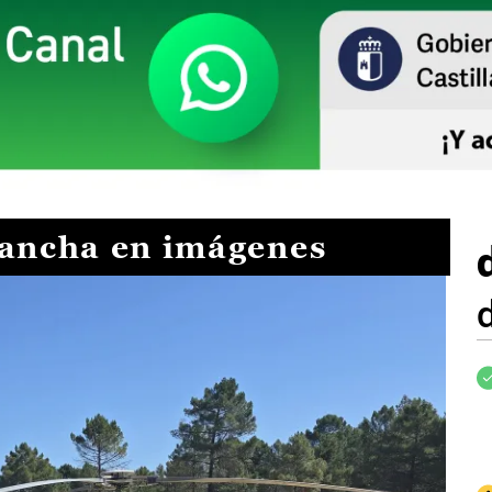
Mancha en imágenes
I