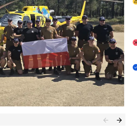
I
I
I
rcambiar por tercer año consecutivo formación y experienci