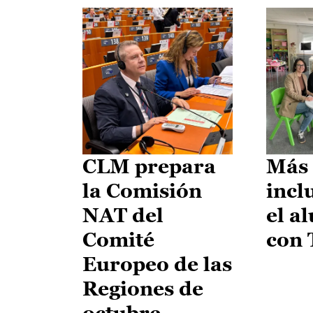
CLM prepara
Más 
la Comisión
incl
NAT del
el a
Comité
con
Europeo de las
Regiones de
octubre