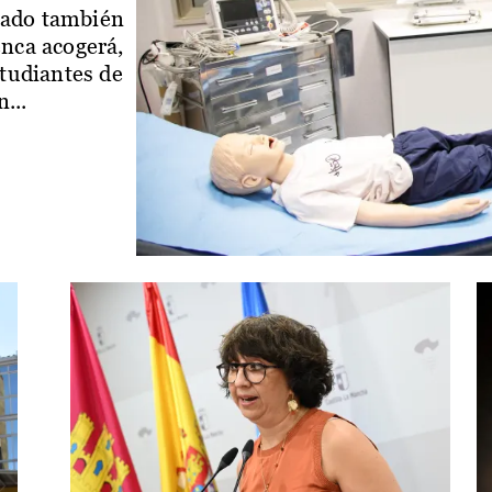
iado también
enca acogerá,
studiantes de
...