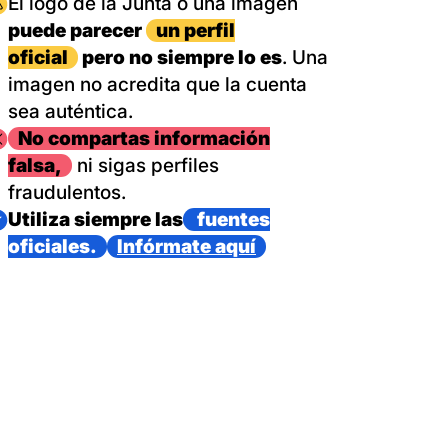
magen
El logo de la Junta o una imagen
puede parecer
un perfil
oficial
pero no siempre lo es
. Una
imagen no acredita que la cuenta
sea auténtica.
magen
No compartas información
falsa,
ni sigas perfiles
fraudulentos.
magen
Utiliza siempre las
fuentes
oficiales.
Infórmate aquí
as con un dispositivo internacional de bomberos forestales,