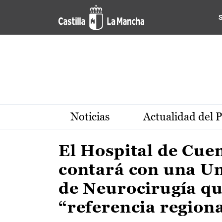
Actualidad de la región de 
Pasar al contenido principal
Noticias
Actualidad del 
El Hospital de Cue
contará con una U
de Neurocirugía qu
“referencia region