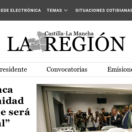
Castilla-La Mancha
SEDE ELECTRÓNICA
TEMAS
SITUACIONES COTIDIANA
Presidente
Convocatorias
Emisione
nca
nidad
e será
al”