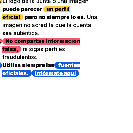
magen
El logo de la Junta o una imagen
puede parecer
un perfil
oficial
pero no siempre lo es
. Una
imagen no acredita que la cuenta
sea auténtica.
magen
No compartas información
falsa,
ni sigas perfiles
fraudulentos.
magen
Utiliza siempre las
fuentes
oficiales.
Infórmate aquí
as con un dispositivo internacional de bomberos forestales,