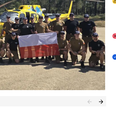
I
I
I
rcambiar por tercer año consecutivo formación y experienci