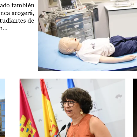
iado también
enca acogerá,
studiantes de
...