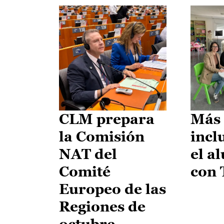
CLM prepara
Más 
la Comisión
incl
NAT del
el a
Comité
con
Europeo de las
Regiones de
octubre