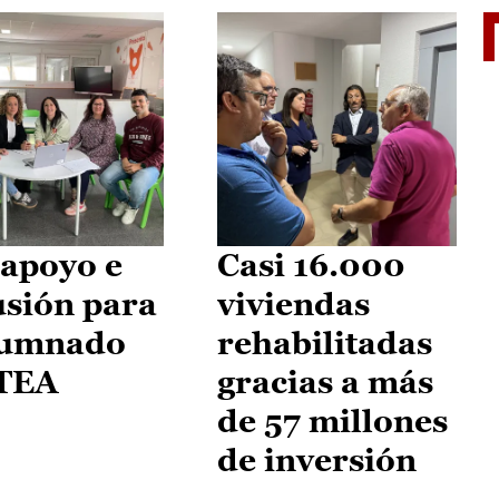
II Vu
apoyo e
Casi 16.000
usión para
viviendas
lumnado
rehabilitadas
 TEA
gracias a más
de 57 millones
de inversión