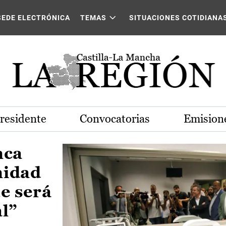
Castilla-La Mancha
SEDE ELECTRÓNICA
TEMAS
SITUACIONES COTIDIANA
Presidente
Convocatorias
Emisione
nca
nidad
e será
al”