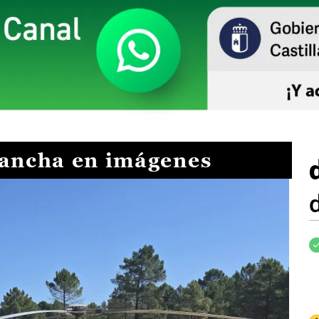
Mancha en imágenes
I