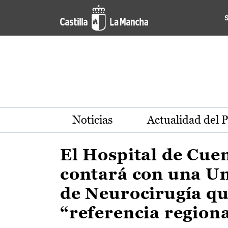
Actualidad de la región de 
Pasar al contenido principal
Noticias
Actualidad del 
El Hospital de Cue
contará con una U
de Neurocirugía qu
“referencia region