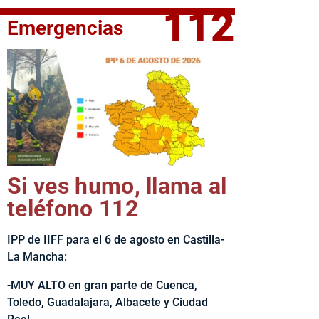
112
Emergencias
fe del Ejecutivo castellanomanchego, Emiliano García-Page, 
Si ves humo, llama al
teléfono 112
IPP de IIFF para el 6 de agosto en Castilla-
La Mancha:
-MUY ALTO en gran parte de Cuenca,
Toledo, Guadalajara, Albacete y Ciudad