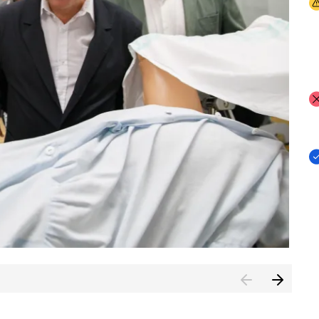
I
I
I
n de Cuenca (CESICU)