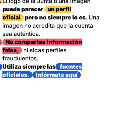
magen
El logo de la Junta o una imagen
puede parecer
un perfil
oficial
pero no siempre lo es
. Una
imagen no acredita que la cuenta
sea auténtica.
magen
No compartas información
falsa,
ni sigas perfiles
fraudulentos.
magen
Utiliza siempre las
fuentes
oficiales.
Infórmate aquí