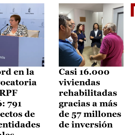
El je
rd en la
Casi 16.000
ocatoria
viviendas
IRPF
rehabilitadas
: 791
gracias a más
ectos de
de 57 millones
entidades
de inversión
ales