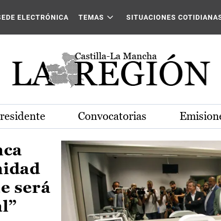
Castilla-La Mancha
SEDE ELECTRÓNICA
TEMAS
SITUACIONES COTIDIANA
Presidente
Convocatorias
Emisione
nca
nidad
e será
al”