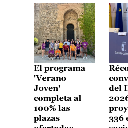
El programa
Réco
'Verano
conv
Joven'
del 
completa al
2026
100% las
proy
plazas
336 
ofertadas
soci