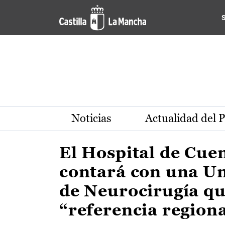
Actualidad de la región de 
Pasar al contenido principal
Noticias
Actualidad del 
El Hospital de Cue
contará con una U
de Neurocirugía qu
“referencia region