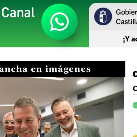
Mancha en imágenes
I