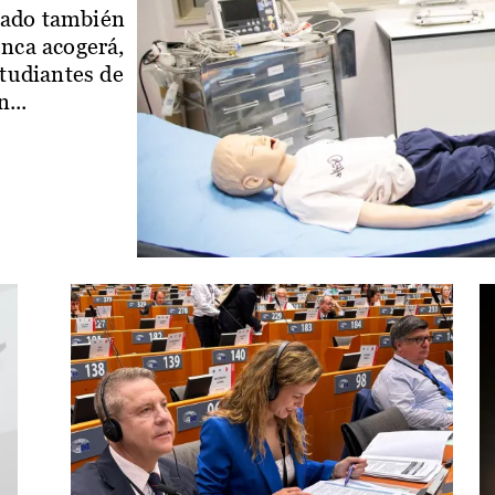
iado también
enca acogerá,
studiantes de
...