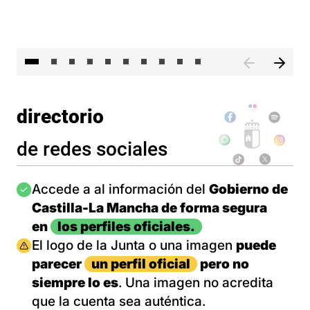
II 
directorio
de redes sociales
Imagen
Accede a al información del
Gobierno de
Castilla-La Mancha de forma segura
en
los perfiles oficiales.
Imagen
El logo de la Junta o una imagen
puede
parecer
un perfil oficial
pero no
siempre lo es
. Una imagen no acredita
que la cuenta sea auténtica.