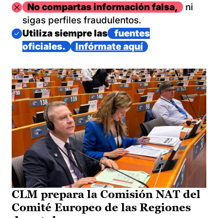
Imagen
No compartas información falsa,
ni
sigas perfiles fraudulentos.
Imagen
Utiliza siempre las
fuentes
oficiales.
Infórmate aquí
CLM prepara la Comisión NAT del
Comité Europeo de las Regiones