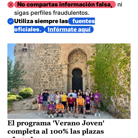
Imagen
No compartas información falsa,
ni
sigas perfiles fraudulentos.
Imagen
Utiliza siempre las
fuentes
oficiales.
Infórmate aquí
El programa 'Verano Joven'
completa al 100% las plazas