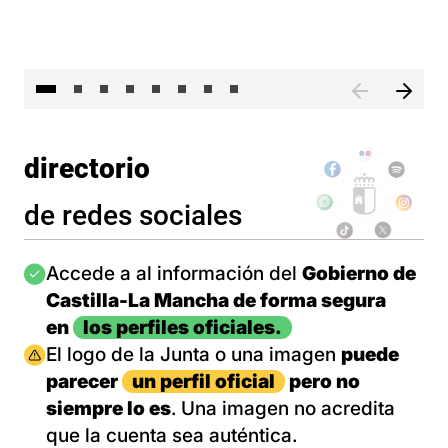
El 
directorio
de redes sociales
Imagen
Accede a al información del
Gobierno de
Castilla-La Mancha de forma segura
en
los perfiles oficiales.
Imagen
El logo de la Junta o una imagen
puede
parecer
un perfil oficial
pero no
siempre lo es
. Una imagen no acredita
que la cuenta sea auténtica.