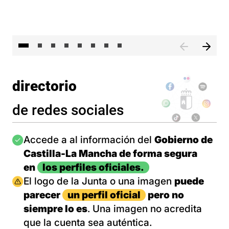
El 
directorio
de redes sociales
Imagen
Accede a al información del
Gobierno de
Castilla-La Mancha de forma segura
en
los perfiles oficiales.
Imagen
El logo de la Junta o una imagen
puede
parecer
un perfil oficial
pero no
siempre lo es
. Una imagen no acredita
que la cuenta sea auténtica.