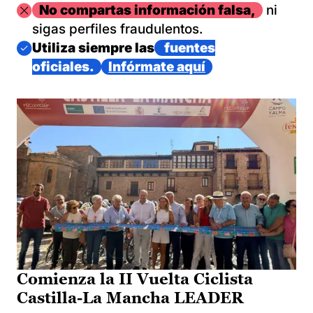
Imagen
No compartas información falsa,
ni
sigas perfiles fraudulentos.
Imagen
Utiliza siempre las
fuentes
oficiales.
Infórmate aquí
Comienza la II Vuelta Ciclista
Castilla-La Mancha LEADER