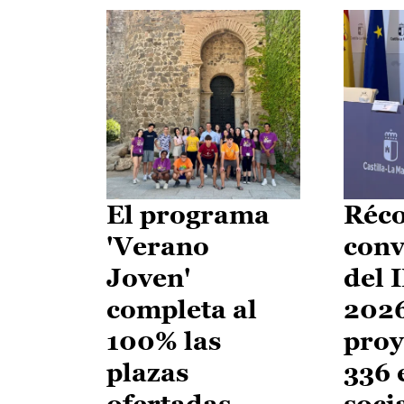
El programa
Réco
'Verano
conv
Joven'
del 
completa al
2026
100% las
proy
plazas
336 
ofertadas
soci