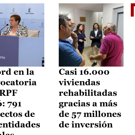
El je
rd en la
Casi 16.000
ocatoria
viviendas
IRPF
rehabilitadas
: 791
gracias a más
ectos de
de 57 millones
entidades
de inversión
ales