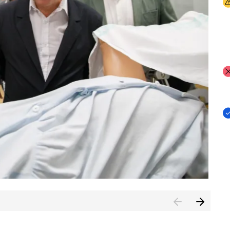
I
I
I
n de Cuenca (CESICU)