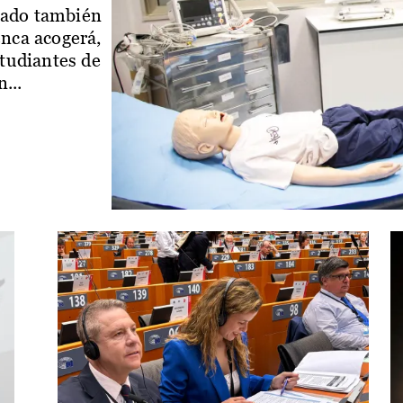
iado también
enca acogerá,
studiantes de
...