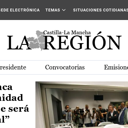
Castilla-La Mancha
SEDE ELECTRÓNICA
TEMAS
SITUACIONES COTIDIANA
Presidente
Convocatorias
Emisione
nca
nidad
e será
al”