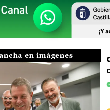
Mancha en imágenes
I