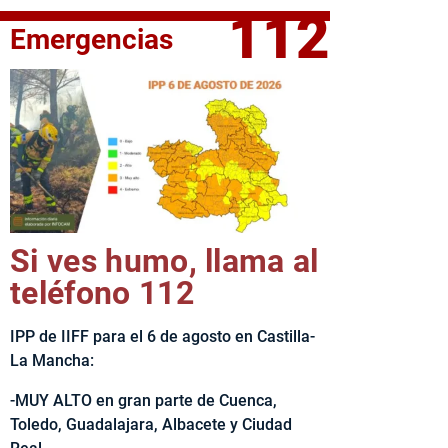
112
Emergencias
fe del Ejecutivo castellanomanchego, Emiliano García-Page, 
Si ves humo, llama al
teléfono 112
IPP de IIFF para el 6 de agosto en Castilla-
La Mancha:
-MUY ALTO en gran parte de Cuenca,
Toledo, Guadalajara, Albacete y Ciudad