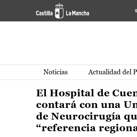
Actualidad de la región de 
Pasar al contenido principal
Noticias
Actualidad del 
El Hospital de Cue
contará con una U
de Neurocirugía qu
“referencia region