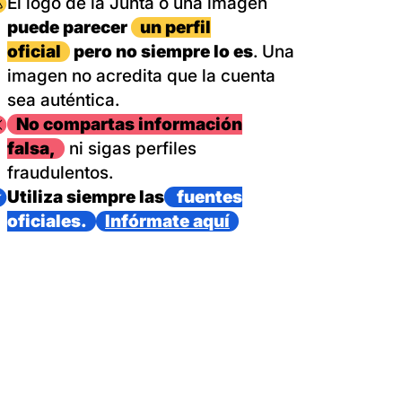
magen
El logo de la Junta o una imagen
puede parecer
un perfil
oficial
pero no siempre lo es
. Una
imagen no acredita que la cuenta
sea auténtica.
magen
No compartas información
falsa,
ni sigas perfiles
fraudulentos.
magen
Utiliza siempre las
fuentes
oficiales.
Infórmate aquí