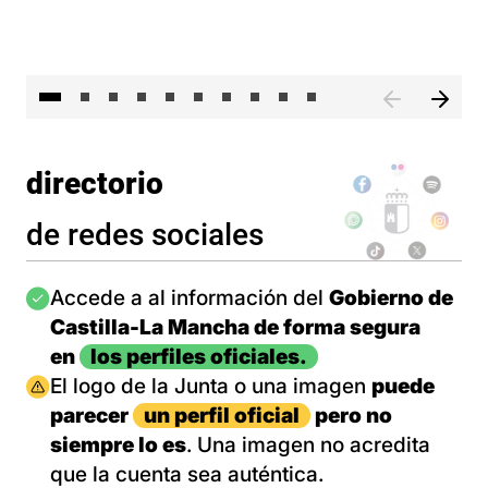
II 
directorio
de redes sociales
Imagen
Accede a al información del
Gobierno de
Castilla-La Mancha de forma segura
en
los perfiles oficiales.
Imagen
El logo de la Junta o una imagen
puede
parecer
un perfil oficial
pero no
siempre lo es
. Una imagen no acredita
que la cuenta sea auténtica.