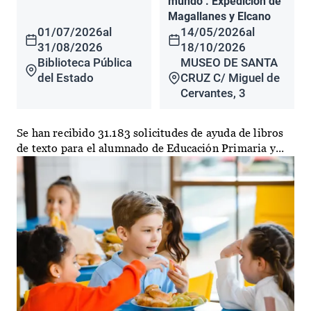
mundo". Expedición de
Magallanes y Elcano
01/07/2026
al
14/05/2026
al
31/08/2026
18/10/2026
Biblioteca Pública
MUSEO DE SANTA
del Estado
CRUZ C/ Miguel de
Cervantes, 3
Se han recibido 31.183 solicitudes de ayuda de libros
de texto para el alumnado de Educación Primaria y...