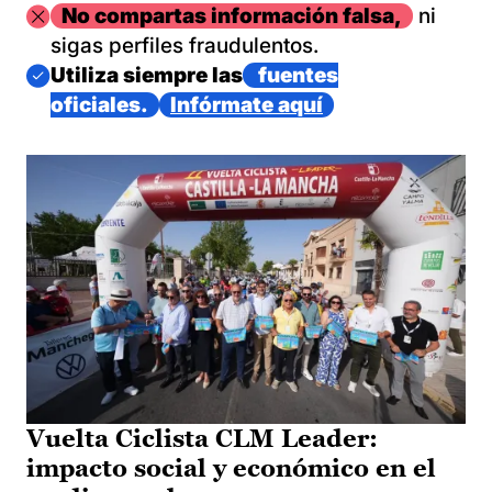
Imagen
No compartas información falsa,
ni
sigas perfiles fraudulentos.
Imagen
Utiliza siempre las
fuentes
oficiales.
Infórmate aquí
Vuelta Ciclista CLM Leader:
impacto social y económico en el