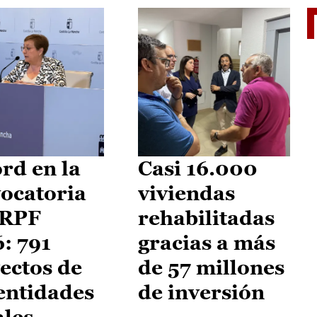
El je
rd en la
Casi 16.000
ocatoria
viviendas
IRPF
rehabilitadas
: 791
gracias a más
ectos de
de 57 millones
entidades
de inversión
ales