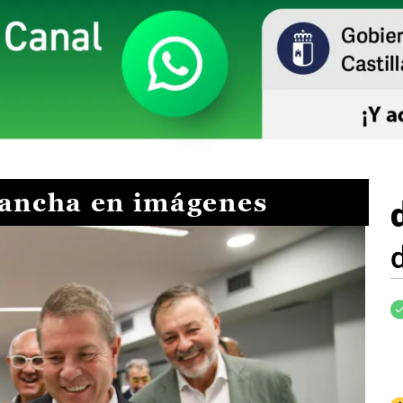
Mancha en imágenes
I