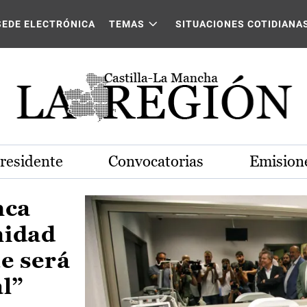
Castilla-La Mancha
SEDE ELECTRÓNICA
TEMAS
SITUACIONES COTIDIANA
Presidente
Convocatorias
Emisione
nca
nidad
e será
al”