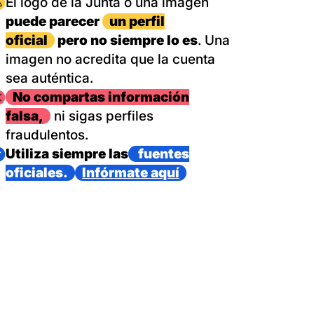
magen
El logo de la Junta o una imagen
puede parecer
un perfil
oficial
pero no siempre lo es
. Una
imagen no acredita que la cuenta
sea auténtica.
magen
No compartas información
falsa,
ni sigas perfiles
fraudulentos.
magen
Utiliza siempre las
fuentes
oficiales.
Infórmate aquí