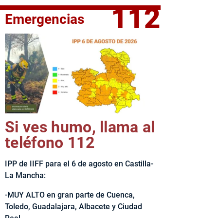
112
Emergencias
fe del Ejecutivo castellanomanchego, Emiliano García-Page, 
Si ves humo, llama al
teléfono 112
IPP de IIFF para el 6 de agosto en Castilla-
La Mancha:
-MUY ALTO en gran parte de Cuenca,
Toledo, Guadalajara, Albacete y Ciudad