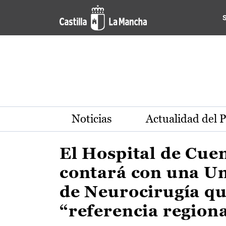
Actualidad de la región de 
Pasar al contenido principal
Noticias
Actualidad del 
El Hospital de Cue
contará con una U
de Neurocirugía qu
“referencia region