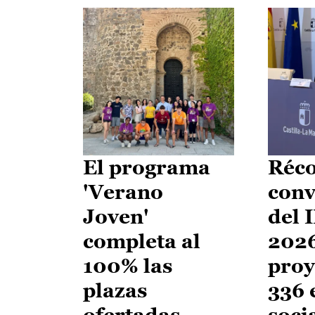
El programa
Réco
'Verano
conv
Joven'
del 
completa al
2026
100% las
proy
plazas
336 
ofertadas
soci