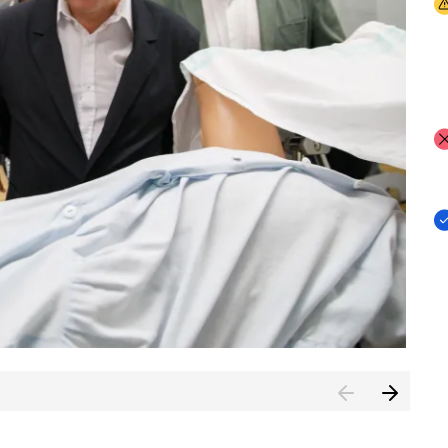
I
I
I
n de Cuenca (CESICU)