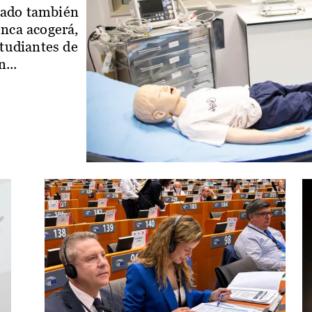
iado también
enca acogerá,
studiantes de
...