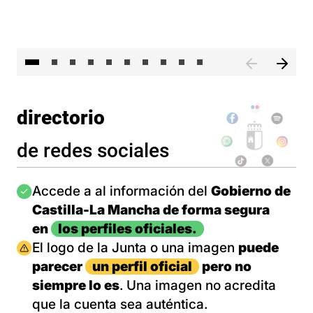
II 
directorio
de redes sociales
Imagen
Accede a al información del
Gobierno de
Castilla-La Mancha de forma segura
en
los perfiles oficiales.
Imagen
El logo de la Junta o una imagen
puede
parecer
un perfil oficial
pero no
siempre lo es
. Una imagen no acredita
que la cuenta sea auténtica.