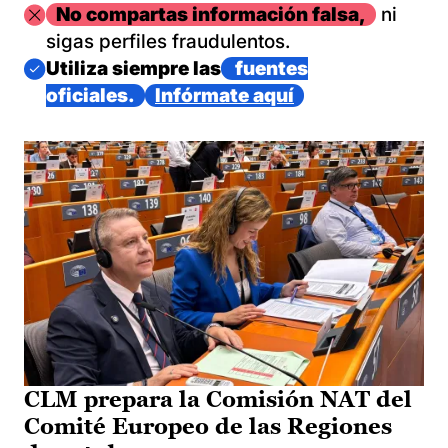
Imagen
No compartas información falsa,
ni
sigas perfiles fraudulentos.
Imagen
Utiliza siempre las
fuentes
oficiales.
Infórmate aquí
CLM prepara la Comisión NAT del
Comité Europeo de las Regiones