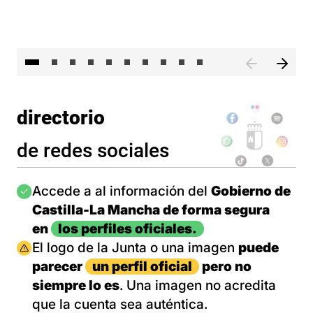
II 
directorio
de redes sociales
Imagen
Accede a al información del
Gobierno de
Castilla-La Mancha de forma segura
en
los perfiles oficiales.
Imagen
El logo de la Junta o una imagen
puede
parecer
un perfil oficial
pero no
siempre lo es
. Una imagen no acredita
que la cuenta sea auténtica.