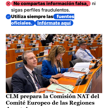
Imagen
No compartas información falsa,
ni
sigas perfiles fraudulentos.
Imagen
Utiliza siempre las
fuentes
oficiales.
Infórmate aquí
CLM prepara la Comisión NAT del
Comité Europeo de las Regiones