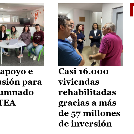
II Vu
apoyo e
Casi 16.000
usión para
viviendas
lumnado
rehabilitadas
 TEA
gracias a más
de 57 millones
de inversión