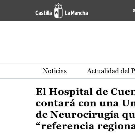
Actualidad de la región de 
Pasar al contenido principal
Noticias
Actualidad del 
El Hospital de Cue
contará con una U
de Neurocirugía qu
“referencia region