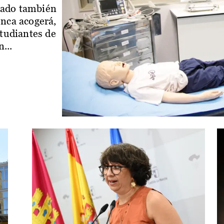
iado también
enca acogerá,
studiantes de
...