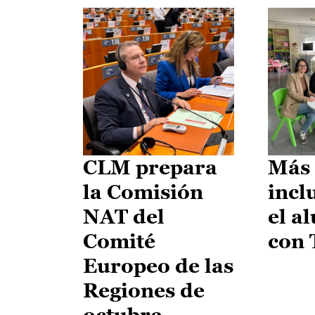
CLM prepara
Más 
la Comisión
incl
NAT del
el a
Comité
con
Europeo de las
Regiones de
octubre