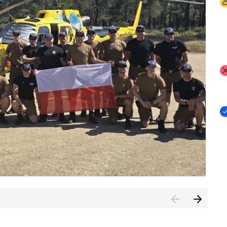
I
I
I
rcambiar por tercer año consecutivo formación y experienci