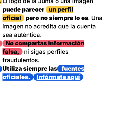
magen
El logo de la Junta o una imagen
puede parecer
un perfil
oficial
pero no siempre lo es
. Una
imagen no acredita que la cuenta
sea auténtica.
magen
No compartas información
falsa,
ni sigas perfiles
fraudulentos.
magen
Utiliza siempre las
fuentes
oficiales.
Infórmate aquí
as con un dispositivo internacional de bomberos forestales,