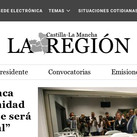
Castilla-La Mancha
SEDE ELECTRÓNICA
TEMAS
SITUACIONES COTIDIANA
Presidente
Convocatorias
Emisione
nca
nidad
e será
al”