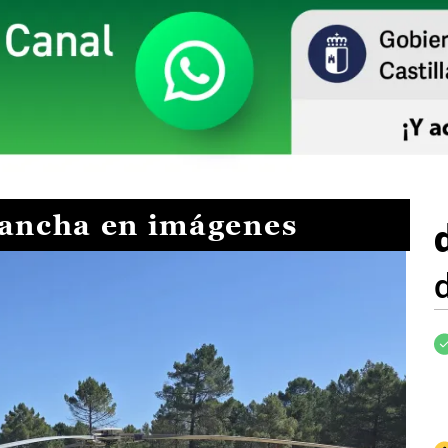
Mancha en imágenes
I