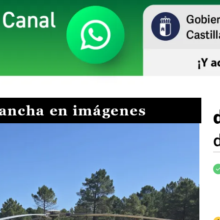
Mancha en imágenes
I