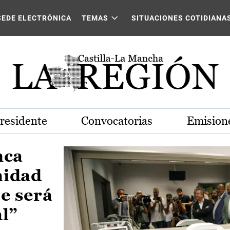
Castilla-La Mancha
SEDE ELECTRÓNICA
TEMAS
SITUACIONES COTIDIANA
Presidente
Convocatorias
Emisione
nca
nidad
e será
al”