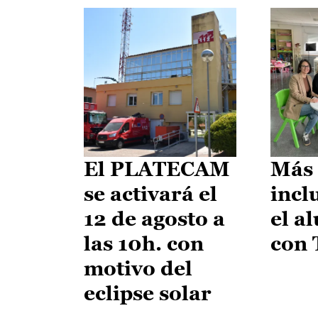
El PLATECAM
Más 
se activará el
incl
12 de agosto a
el a
las 10h. con
con
motivo del
eclipse solar