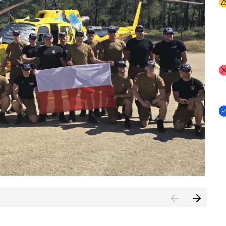
I
I
I
rcambiar por tercer año consecutivo formación y experienci