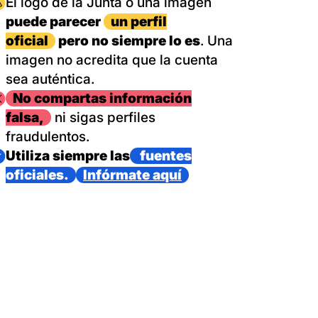
magen
El logo de la Junta o una imagen
puede parecer
un perfil
oficial
pero no siempre lo es
. Una
imagen no acredita que la cuenta
sea auténtica.
magen
No compartas información
falsa,
ni sigas perfiles
fraudulentos.
magen
Utiliza siempre las
fuentes
oficiales.
Infórmate aquí
as con un dispositivo internacional de bomberos forestales,