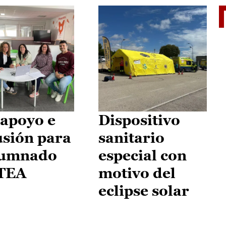
II Vu
apoyo e
Dispositivo
usión para
sanitario
lumnado
especial con
 TEA
motivo del
eclipse solar