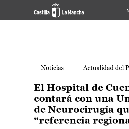
Actualidad de la región de 
Pasar al contenido principal
Noticias
Actualidad del 
El Hospital de Cue
contará con una U
de Neurocirugía qu
“referencia region