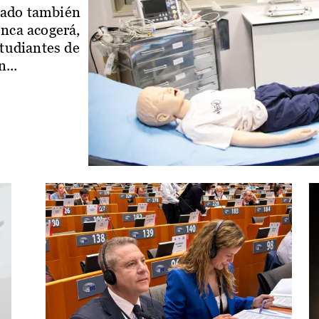
iado también
enca acogerá,
studiantes de
...