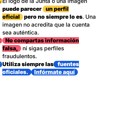
magen
El logo de la Junta o una imagen
puede parecer
un perfil
oficial
pero no siempre lo es
. Una
imagen no acredita que la cuenta
sea auténtica.
magen
No compartas información
falsa,
ni sigas perfiles
fraudulentos.
magen
Utiliza siempre las
fuentes
oficiales.
Infórmate aquí
as con un dispositivo internacional de bomberos forestales,