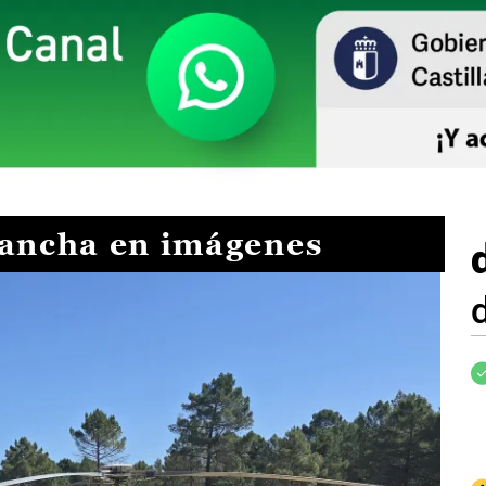
Mancha en imágenes
I