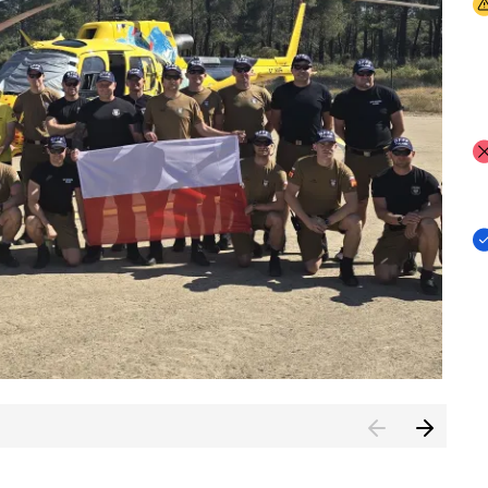
I
I
I
rcambiar por tercer año consecutivo formación y experienci