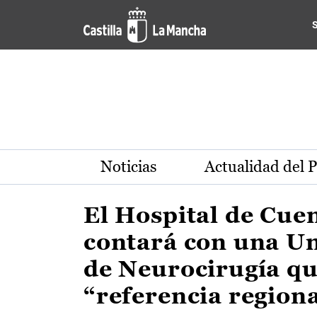
Actualidad de la región de 
Pasar al contenido principal
Noticias
Actualidad del 
El Hospital de Cue
contará con una U
de Neurocirugía qu
“referencia region