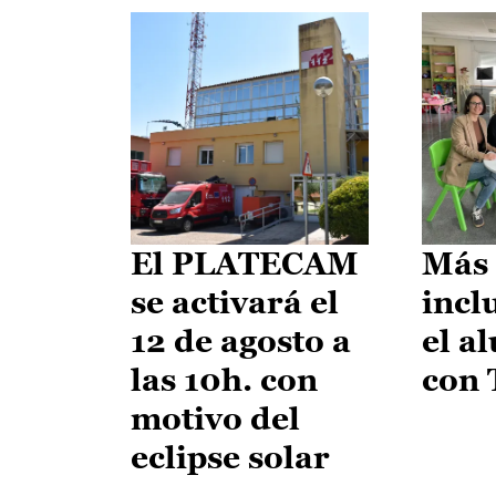
El PLATECAM
Más 
se activará el
incl
12 de agosto a
el a
las 10h. con
con
motivo del
eclipse solar