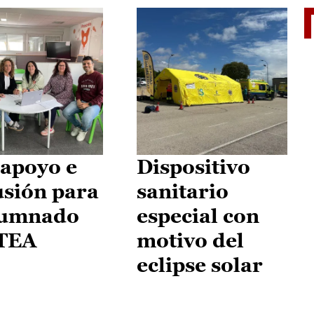
II Vu
apoyo e
Dispositivo
usión para
sanitario
lumnado
especial con
 TEA
motivo del
eclipse solar