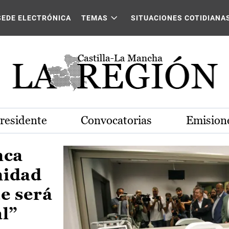
Castilla-La Mancha
SEDE ELECTRÓNICA
TEMAS
SITUACIONES COTIDIANA
Presidente
Convocatorias
Emisione
nca
nidad
e será
al”