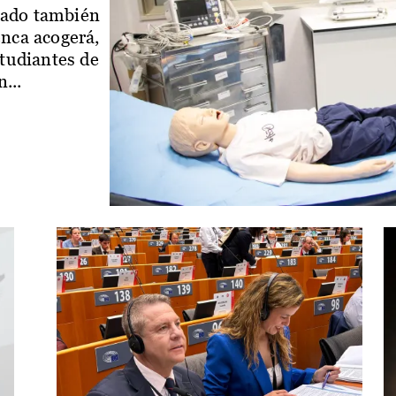
iado también
enca acogerá,
studiantes de
...