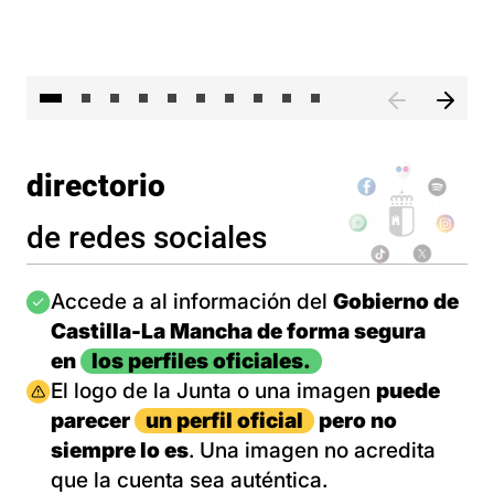
II 
directorio
de redes sociales
Imagen
Accede a al información del
Gobierno de
Castilla-La Mancha de forma segura
en
los perfiles oficiales.
Imagen
El logo de la Junta o una imagen
puede
parecer
un perfil oficial
pero no
siempre lo es
. Una imagen no acredita
que la cuenta sea auténtica.