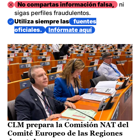
Imagen
No compartas información falsa,
ni
sigas perfiles fraudulentos.
Imagen
Utiliza siempre las
fuentes
oficiales.
Infórmate aquí
CLM prepara la Comisión NAT del
Comité Europeo de las Regiones