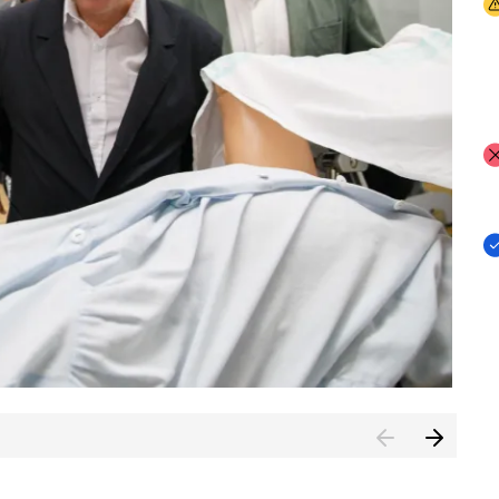
I
I
I
n de Cuenca (CESICU)