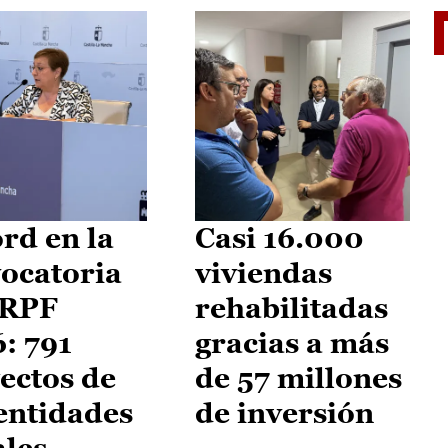
El je
rd en la
Casi 16.000
ocatoria
viviendas
IRPF
rehabilitadas
: 791
gracias a más
ectos de
de 57 millones
entidades
de inversión
ales