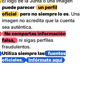
magen
El logo de la Junta o una imagen
puede parecer
un perfil
oficial
pero no siempre lo es
. Una
imagen no acredita que la cuenta
sea auténtica.
magen
No compartas información
falsa,
ni sigas perfiles
fraudulentos.
magen
Utiliza siempre las
fuentes
oficiales.
Infórmate aquí