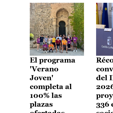
El programa
Réco
'Verano
conv
Joven'
del 
completa al
2026
100% las
proy
plazas
336 
ofertadas
soci