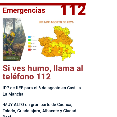
112
Emergencias
fe del Ejecutivo castellanomanchego, Emiliano García-Page, 
Si ves humo, llama al
teléfono 112
IPP de IIFF para el 6 de agosto en Castilla-
La Mancha:
-MUY ALTO en gran parte de Cuenca,
Toledo, Guadalajara, Albacete y Ciudad