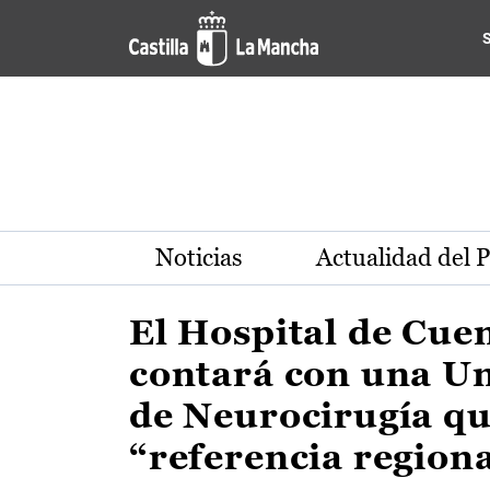
Actualidad de la región de 
Pasar al contenido principal
Noticias
Actualidad del 
El Hospital de Cue
contará con una U
de Neurocirugía qu
“referencia region