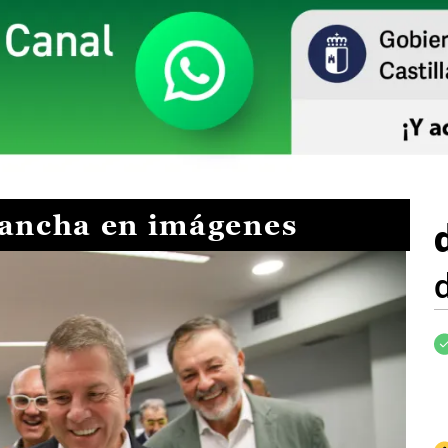
Mancha en imágenes
I