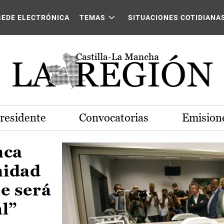
Castilla-La Mancha
SEDE ELECTRÓNICA
TEMAS
SITUACIONES COTIDIANA
Presidente
Convocatorias
Emisione
nca
nidad
e será
al”