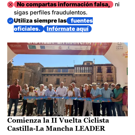
Imagen
No compartas información falsa,
ni
sigas perfiles fraudulentos.
Imagen
Utiliza siempre las
fuentes
oficiales.
Infórmate aquí
Comienza la II Vuelta Ciclista
Castilla-La Mancha LEADER