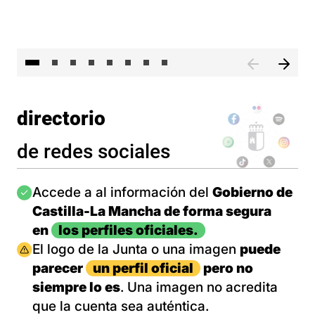
El 
directorio
de redes sociales
Imagen
Accede a al información del
Gobierno de
Castilla-La Mancha de forma segura
en
los perfiles oficiales.
Imagen
El logo de la Junta o una imagen
puede
parecer
un perfil oficial
pero no
siempre lo es
. Una imagen no acredita
que la cuenta sea auténtica.