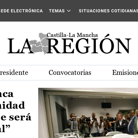
Castilla-La Mancha
SEDE ELECTRÓNICA
TEMAS
SITUACIONES COTIDIANA
Presidente
Convocatorias
Emisione
nca
nidad
e será
al”