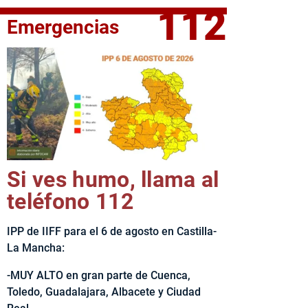
112
Emergencias
fe del Ejecutivo castellanomanchego, Emiliano García-Page, 
Si ves humo, llama al
teléfono 112
IPP de IIFF para el 6 de agosto en Castilla-
La Mancha:
-MUY ALTO en gran parte de Cuenca,
Toledo, Guadalajara, Albacete y Ciudad