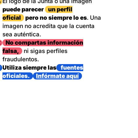
magen
El logo de la Junta o una imagen
puede parecer
un perfil
oficial
pero no siempre lo es
. Una
imagen no acredita que la cuenta
sea auténtica.
magen
No compartas información
falsa,
ni sigas perfiles
fraudulentos.
magen
Utiliza siempre las
fuentes
oficiales.
Infórmate aquí