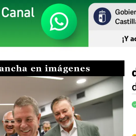
Mancha en imágenes
I