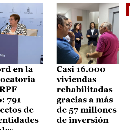
El je
rd en la
Casi 16.000
ocatoria
viviendas
IRPF
rehabilitadas
: 791
gracias a más
ectos de
de 57 millones
entidades
de inversión
ales