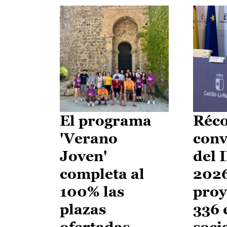
El programa
Réco
'Verano
conv
Joven'
del 
completa al
2026
100% las
proy
plazas
336 
ofertadas
soci