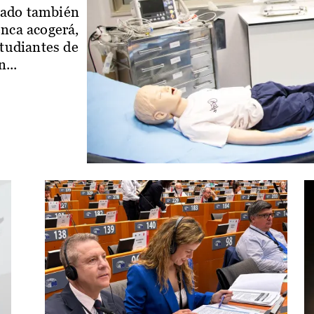
iado también
enca acogerá,
studiantes de
...