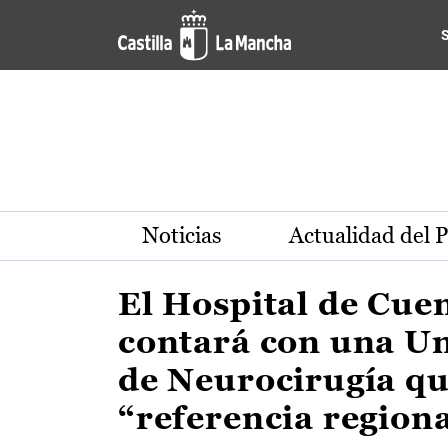
Actualidad de la región de 
Pasar al contenido principal
Noticias
Actualidad del 
El Hospital de Cue
contará con una U
de Neurocirugía qu
“referencia region