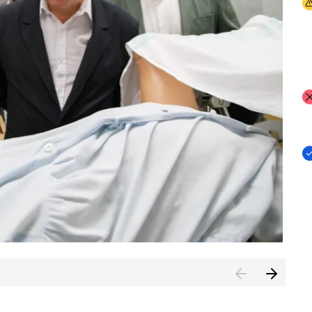
I
I
I
n de Cuenca (CESICU)