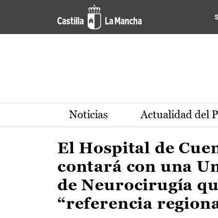
Actualidad de la región de 
Pasar al contenido principal
Noticias
Actualidad del 
El Hospital de Cue
contará con una U
de Neurocirugía qu
“referencia region