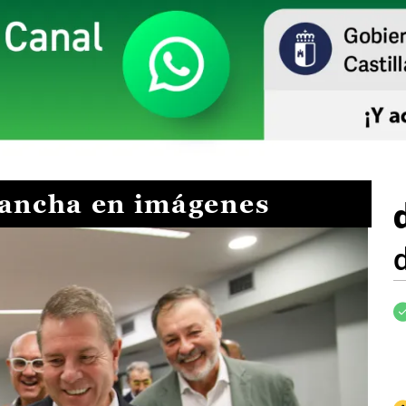
Mancha en imágenes
I