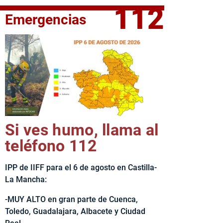
112
Emergencias
fe del Ejecutivo castellanomanchego, Emiliano García-Page, 
Si ves humo, llama al
teléfono 112
IPP de IIFF para el 6 de agosto en Castilla-
La Mancha:
-MUY ALTO en gran parte de Cuenca,
Toledo, Guadalajara, Albacete y Ciudad