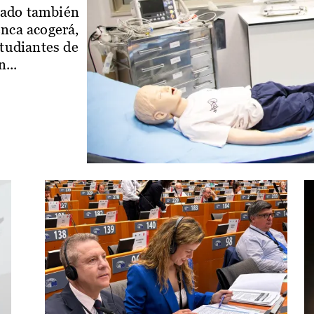
iado también
enca acogerá,
studiantes de
...