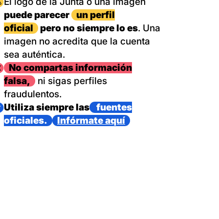
magen
El logo de la Junta o una imagen
puede parecer
un perfil
oficial
pero no siempre lo es
. Una
imagen no acredita que la cuenta
sea auténtica.
magen
No compartas información
falsa,
ni sigas perfiles
fraudulentos.
magen
Utiliza siempre las
fuentes
oficiales.
Infórmate aquí