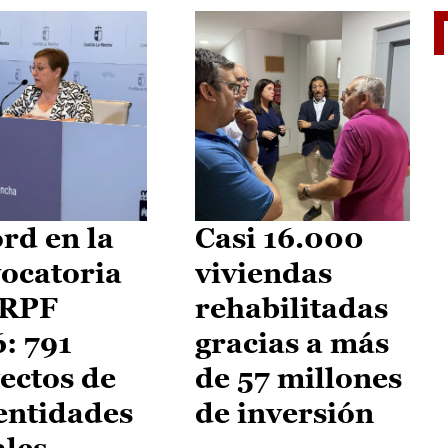
El je
rd en la
Casi 16.000
ocatoria
viviendas
IRPF
rehabilitadas
: 791
gracias a más
ectos de
de 57 millones
entidades
de inversión
ales