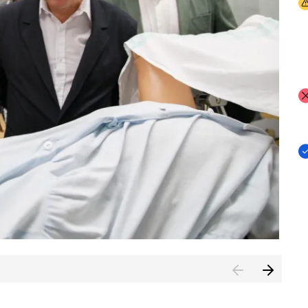
I
I
I
n de Cuenca (CESICU)