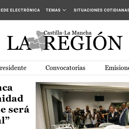
Castilla-La Mancha
SEDE ELECTRÓNICA
TEMAS
SITUACIONES COTIDIANA
Presidente
Convocatorias
Emisione
nca
nidad
e será
al”