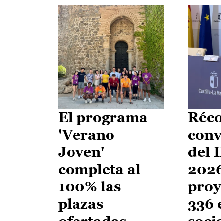
El programa
Réco
'Verano
conv
Joven'
del 
completa al
2026
100% las
proy
plazas
336 
ofertadas
soci