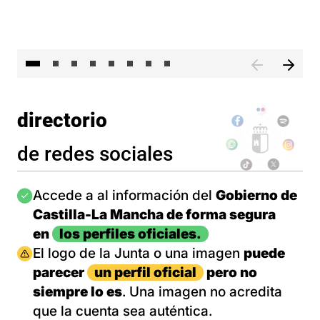
El 
directorio
de redes sociales
Imagen
Accede a al información del
Gobierno de
Castilla-La Mancha de forma segura
en
los perfiles oficiales.
Imagen
El logo de la Junta o una imagen
puede
parecer
un perfil oficial
pero no
siempre lo es
. Una imagen no acredita
que la cuenta sea auténtica.