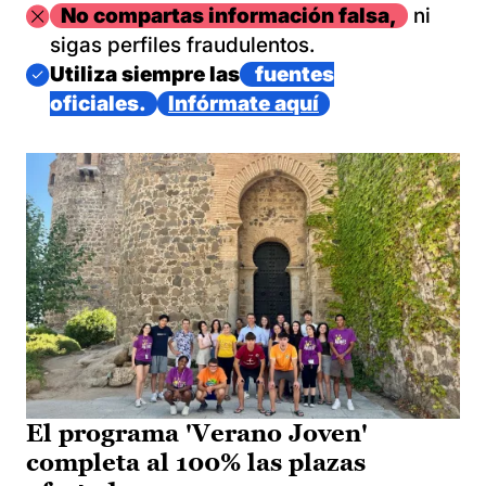
Imagen
No compartas información falsa,
ni
sigas perfiles fraudulentos.
Imagen
Utiliza siempre las
fuentes
oficiales.
Infórmate aquí
El programa 'Verano Joven'
completa al 100% las plazas