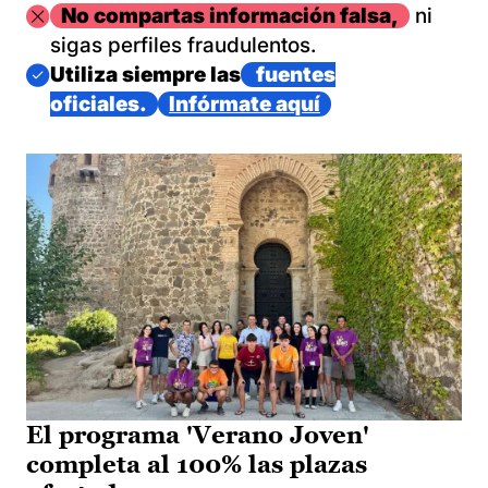
Imagen
No compartas información falsa,
ni
sigas perfiles fraudulentos.
Imagen
Utiliza siempre las
fuentes
oficiales.
Infórmate aquí
El programa 'Verano Joven'
completa al 100% las plazas