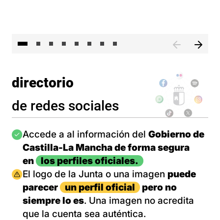
El 
directorio
de redes sociales
Imagen
Accede a al información del
Gobierno de
Castilla-La Mancha de forma segura
en
los perfiles oficiales.
Imagen
El logo de la Junta o una imagen
puede
parecer
un perfil oficial
pero no
siempre lo es
. Una imagen no acredita
que la cuenta sea auténtica.