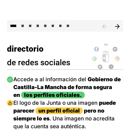
El 
directorio
de redes sociales
Imagen
Accede a al información del
Gobierno de
Castilla-La Mancha de forma segura
en
los perfiles oficiales.
Imagen
El logo de la Junta o una imagen
puede
parecer
un perfil oficial
pero no
siempre lo es
. Una imagen no acredita
que la cuenta sea auténtica.