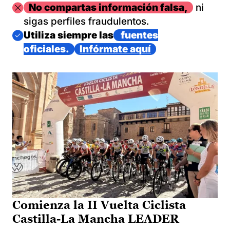
Imagen
No compartas información falsa,
ni
sigas perfiles fraudulentos.
Imagen
Utiliza siempre las
fuentes
oficiales.
Infórmate aquí
Comienza la II Vuelta Ciclista
Castilla-La Mancha LEADER