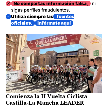
Imagen
No compartas información falsa,
ni
sigas perfiles fraudulentos.
Imagen
Utiliza siempre las
fuentes
oficiales.
Infórmate aquí
Comienza la II Vuelta Ciclista
Castilla-La Mancha LEADER