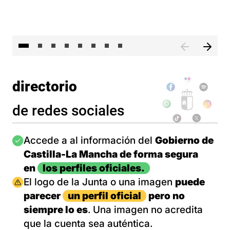
El 
directorio
de redes sociales
Imagen
Accede a al información del
Gobierno de
Castilla-La Mancha de forma segura
en
los perfiles oficiales.
Imagen
El logo de la Junta o una imagen
puede
parecer
un perfil oficial
pero no
siempre lo es
. Una imagen no acredita
que la cuenta sea auténtica.