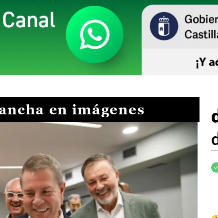
Mancha en imágenes
I