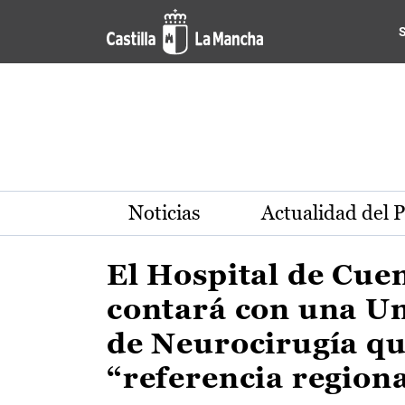
Actualidad de la región de 
Pasar al contenido principal
Noticias
Actualidad del 
El Hospital de Cue
contará con una U
de Neurocirugía qu
“referencia region