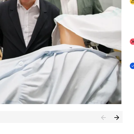
I
I
I
n de Cuenca (CESICU)