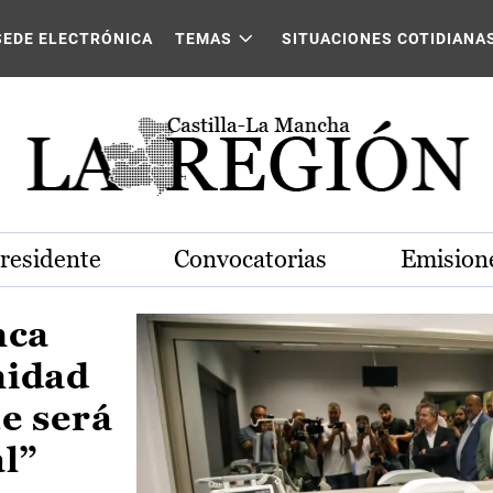
Castilla-La Mancha
SEDE ELECTRÓNICA
TEMAS
SITUACIONES COTIDIANA
Presidente
Convocatorias
Emisione
nca
nidad
e será
al”