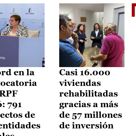
El je
rd en la
Casi 16.000
ocatoria
viviendas
IRPF
rehabilitadas
: 791
gracias a más
ectos de
de 57 millones
entidades
de inversión
ales