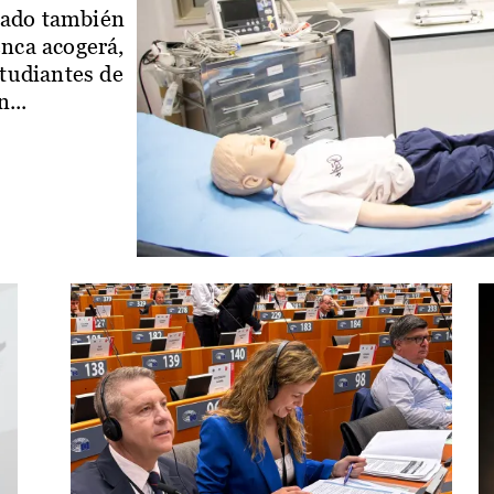
iado también
enca acogerá,
studiantes de
...