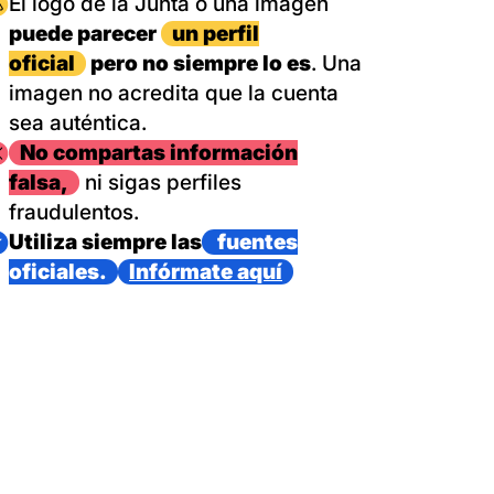
magen
El logo de la Junta o una imagen
puede parecer
un perfil
oficial
pero no siempre lo es
. Una
imagen no acredita que la cuenta
sea auténtica.
magen
No compartas información
falsa,
ni sigas perfiles
fraudulentos.
magen
Utiliza siempre las
fuentes
oficiales.
Infórmate aquí