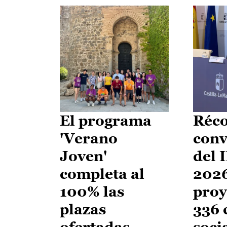
El programa
Réco
'Verano
conv
Joven'
del 
completa al
2026
100% las
proy
plazas
336 
ofertadas
soci