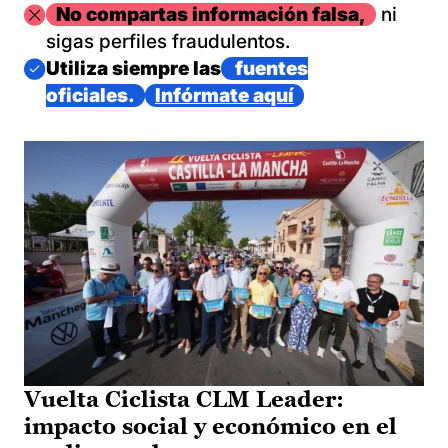
Imagen
No compartas información falsa,
ni
sigas perfiles fraudulentos.
Imagen
Utiliza siempre las
fuentes
oficiales.
Infórmate aquí
Vuelta Ciclista CLM Leader:
impacto social y económico en el