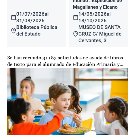
mundo". Expedición de
Magallanes y Elcano
01/07/2026
al
14/05/2026
al
31/08/2026
18/10/2026
Biblioteca Pública
MUSEO DE SANTA
del Estado
CRUZ C/ Miguel de
Cervantes, 3
Se han recibido 31.183 solicitudes de ayuda de libros
de texto para el alumnado de Educación Primaria y...