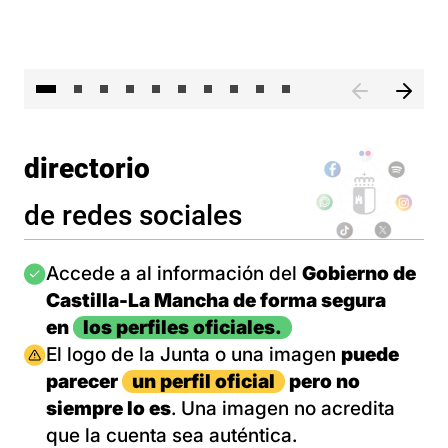
II 
directorio
de redes sociales
Imagen
Accede a al información del
Gobierno de
Castilla-La Mancha de forma segura
en
los perfiles oficiales.
Imagen
El logo de la Junta o una imagen
puede
parecer
un perfil oficial
pero no
siempre lo es
. Una imagen no acredita
que la cuenta sea auténtica.