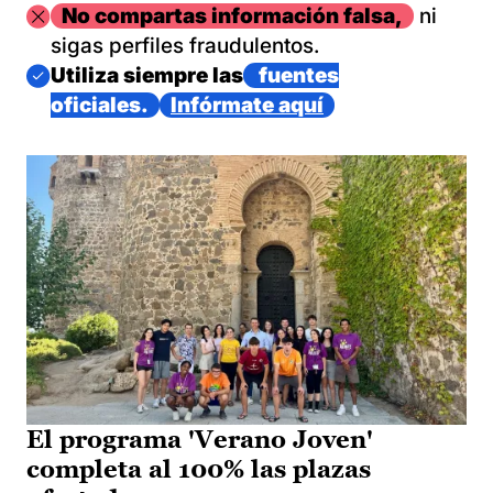
Imagen
No compartas información falsa,
ni
sigas perfiles fraudulentos.
Imagen
Utiliza siempre las
fuentes
oficiales.
Infórmate aquí
El programa 'Verano Joven'
completa al 100% las plazas