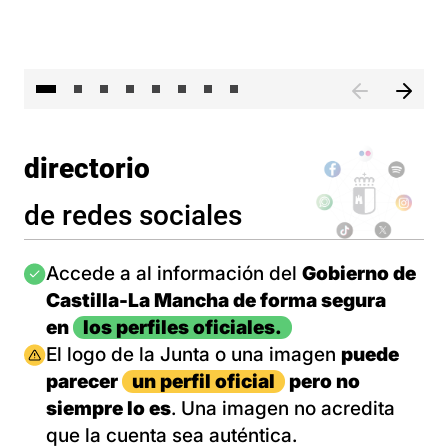
El 
directorio
de redes sociales
Imagen
Accede a al información del
Gobierno de
Castilla-La Mancha de forma segura
en
los perfiles oficiales.
Imagen
El logo de la Junta o una imagen
puede
parecer
un perfil oficial
pero no
siempre lo es
. Una imagen no acredita
que la cuenta sea auténtica.