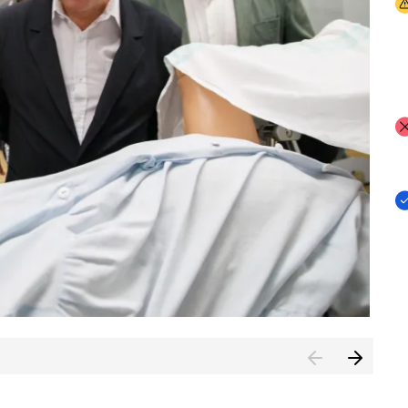
I
I
I
n de Cuenca (CESICU)