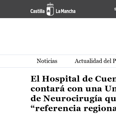
Actualidad de la región de 
Pasar al contenido principal
Noticias
Actualidad del 
El Hospital de Cue
contará con una U
de Neurocirugía qu
“referencia region