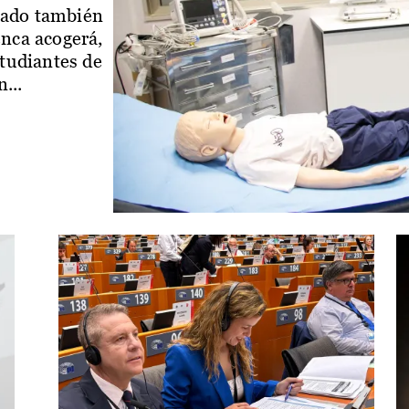
iado también
enca acogerá,
studiantes de
...