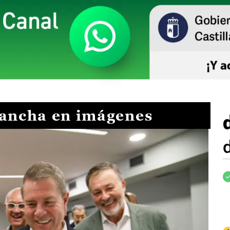
Mancha en imágenes
I