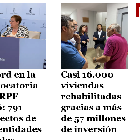
El je
rd en la
Casi 16.000
ocatoria
viviendas
IRPF
rehabilitadas
: 791
gracias a más
ectos de
de 57 millones
entidades
de inversión
ales