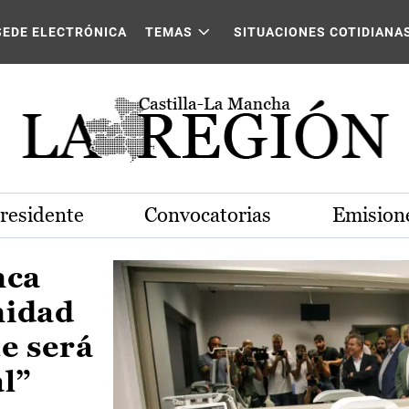
Castilla-La Mancha
SEDE ELECTRÓNICA
TEMAS
SITUACIONES COTIDIANA
Presidente
Convocatorias
Emisione
nca
nidad
e será
al”