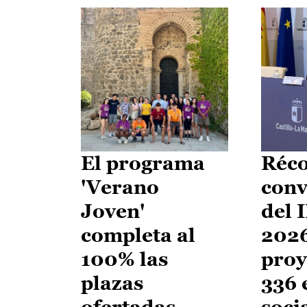
El programa
Réco
'Verano
conv
Joven'
del 
completa al
2026
100% las
proy
plazas
336 
ofertadas
soci