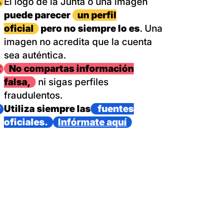
magen
El logo de la Junta o una imagen
puede parecer
un perfil
oficial
pero no siempre lo es
. Una
imagen no acredita que la cuenta
sea auténtica.
magen
No compartas información
falsa,
ni sigas perfiles
fraudulentos.
magen
Utiliza siempre las
fuentes
oficiales.
Infórmate aquí