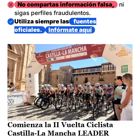
Imagen
No compartas información falsa,
ni
sigas perfiles fraudulentos.
Imagen
Utiliza siempre las
fuentes
oficiales.
Infórmate aquí
Comienza la II Vuelta Ciclista
Castilla-La Mancha LEADER