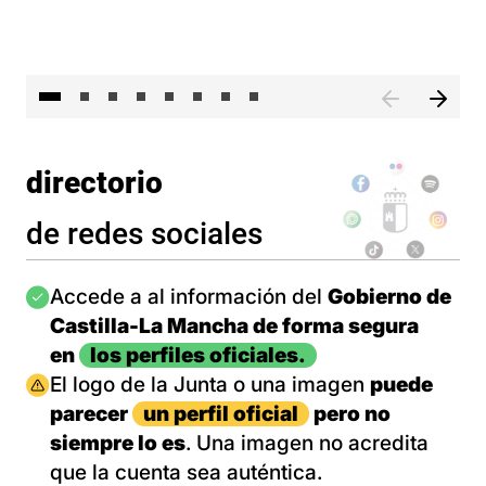
El 
directorio
de redes sociales
Imagen
Accede a al información del
Gobierno de
Castilla-La Mancha de forma segura
en
los perfiles oficiales.
Imagen
El logo de la Junta o una imagen
puede
parecer
un perfil oficial
pero no
siempre lo es
. Una imagen no acredita
que la cuenta sea auténtica.