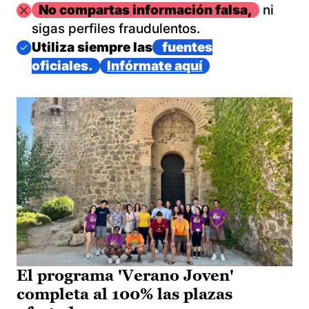
Imagen
No compartas información falsa,
ni
sigas perfiles fraudulentos.
Imagen
Utiliza siempre las
fuentes
oficiales.
Infórmate aquí
El programa 'Verano Joven'
completa al 100% las plazas