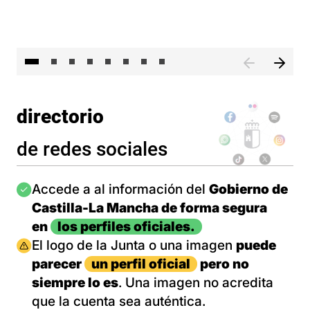
El 
directorio
de redes sociales
Imagen
Accede a al información del
Gobierno de
Castilla-La Mancha de forma segura
en
los perfiles oficiales.
Imagen
El logo de la Junta o una imagen
puede
parecer
un perfil oficial
pero no
siempre lo es
. Una imagen no acredita
que la cuenta sea auténtica.