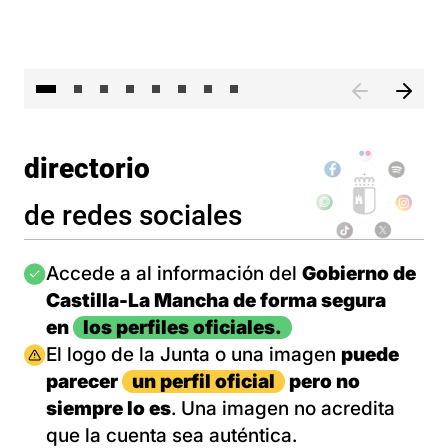
El 
directorio
de redes sociales
Imagen
Accede a al información del
Gobierno de
Castilla-La Mancha de forma segura
en
los perfiles oficiales.
Imagen
El logo de la Junta o una imagen
puede
parecer
un perfil oficial
pero no
siempre lo es
. Una imagen no acredita
que la cuenta sea auténtica.