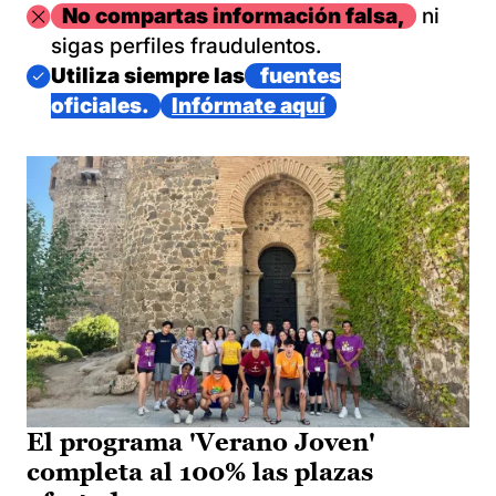
Imagen
No compartas información falsa,
ni
sigas perfiles fraudulentos.
Imagen
Utiliza siempre las
fuentes
oficiales.
Infórmate aquí
El programa 'Verano Joven'
completa al 100% las plazas