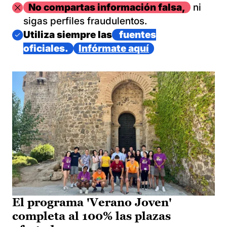
Imagen
No compartas información falsa,
ni
sigas perfiles fraudulentos.
Imagen
Utiliza siempre las
fuentes
oficiales.
Infórmate aquí
El programa 'Verano Joven'
completa al 100% las plazas