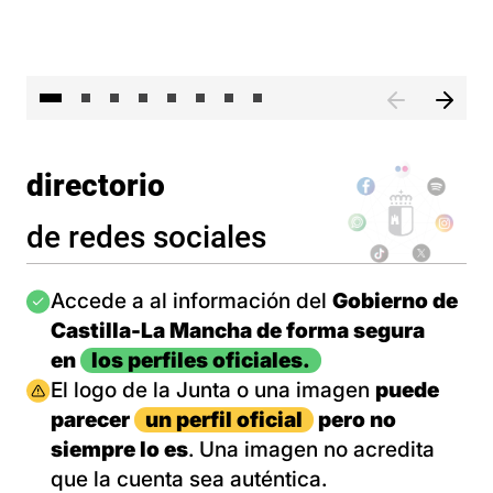
El 
directorio
de redes sociales
Imagen
Accede a al información del
Gobierno de
Castilla-La Mancha de forma segura
en
los perfiles oficiales.
Imagen
El logo de la Junta o una imagen
puede
parecer
un perfil oficial
pero no
siempre lo es
. Una imagen no acredita
que la cuenta sea auténtica.