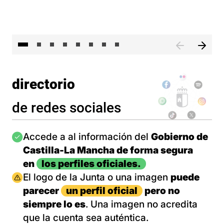
El 
directorio
de redes sociales
Imagen
Accede a al información del
Gobierno de
Castilla-La Mancha de forma segura
en
los perfiles oficiales.
Imagen
El logo de la Junta o una imagen
puede
parecer
un perfil oficial
pero no
siempre lo es
. Una imagen no acredita
que la cuenta sea auténtica.