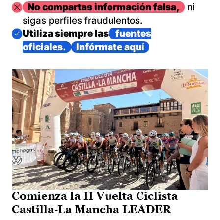
Imagen
No compartas información falsa,
ni
sigas perfiles fraudulentos.
Imagen
Utiliza siempre las
fuentes
oficiales.
Infórmate aquí
Comienza la II Vuelta Ciclista
Castilla-La Mancha LEADER