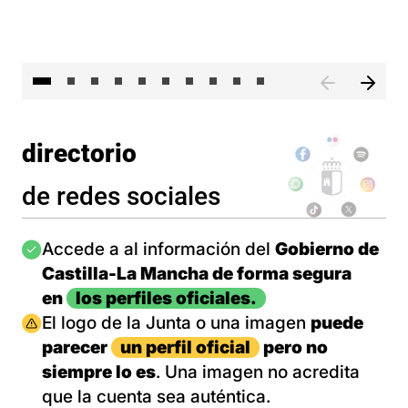
II 
directorio
de redes sociales
Imagen
Accede a al información del
Gobierno de
Castilla-La Mancha de forma segura
en
los perfiles oficiales.
Imagen
El logo de la Junta o una imagen
puede
parecer
un perfil oficial
pero no
siempre lo es
. Una imagen no acredita
que la cuenta sea auténtica.