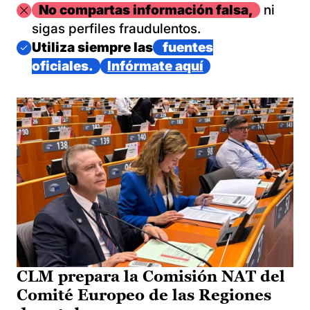
Imagen
No compartas información falsa,
ni
sigas perfiles fraudulentos.
Imagen
Utiliza siempre las
fuentes
oficiales.
Infórmate aquí
CLM prepara la Comisión NAT del
Comité Europeo de las Regiones