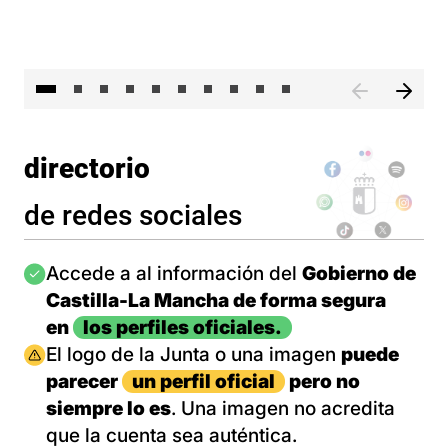
II 
directorio
de redes sociales
Imagen
Accede a al información del
Gobierno de
Castilla-La Mancha de forma segura
en
los perfiles oficiales.
Imagen
El logo de la Junta o una imagen
puede
parecer
un perfil oficial
pero no
siempre lo es
. Una imagen no acredita
que la cuenta sea auténtica.