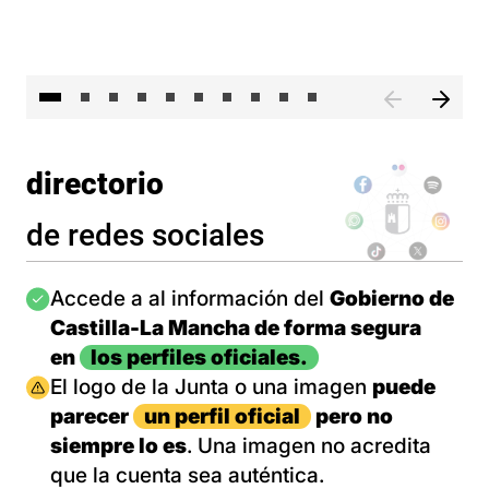
II 
directorio
de redes sociales
Imagen
Accede a al información del
Gobierno de
Castilla-La Mancha de forma segura
en
los perfiles oficiales.
Imagen
El logo de la Junta o una imagen
puede
parecer
un perfil oficial
pero no
siempre lo es
. Una imagen no acredita
que la cuenta sea auténtica.