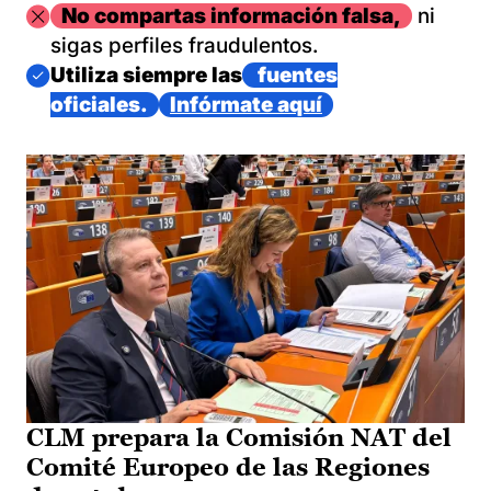
Imagen
No compartas información falsa,
ni
sigas perfiles fraudulentos.
Imagen
Utiliza siempre las
fuentes
oficiales.
Infórmate aquí
CLM prepara la Comisión NAT del
Comité Europeo de las Regiones