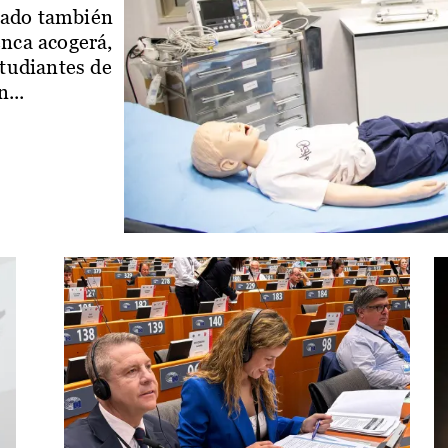
iado también
enca acogerá,
studiantes de
...