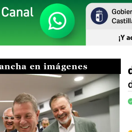
Mancha en imágenes
I