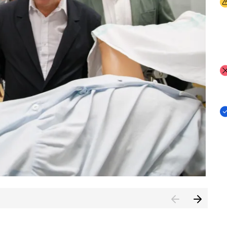
I
I
I
n de Cuenca (CESICU)