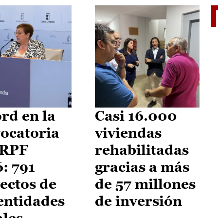
El je
rd en la
Casi 16.000
ocatoria
viviendas
IRPF
rehabilitadas
: 791
gracias a más
ectos de
de 57 millones
entidades
de inversión
ales