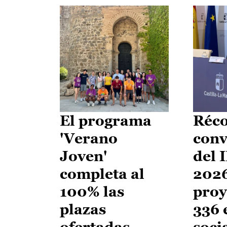
El programa
Réco
'Verano
conv
Joven'
del 
completa al
2026
100% las
proy
plazas
336 
ofertadas
soci