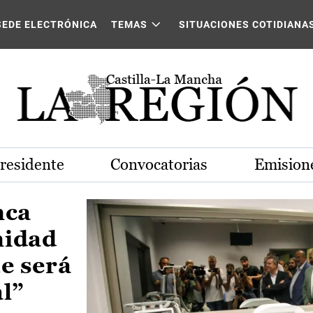
Castilla-La Mancha
SEDE ELECTRÓNICA
TEMAS
SITUACIONES COTIDIANA
Presidente
Convocatorias
Emisione
nca
nidad
e será
al”