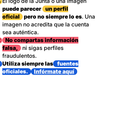
magen
El logo de la Junta o una imagen
puede parecer
un perfil
oficial
pero no siempre lo es
. Una
imagen no acredita que la cuenta
sea auténtica.
magen
No compartas información
falsa,
ni sigas perfiles
fraudulentos.
magen
Utiliza siempre las
fuentes
oficiales.
Infórmate aquí