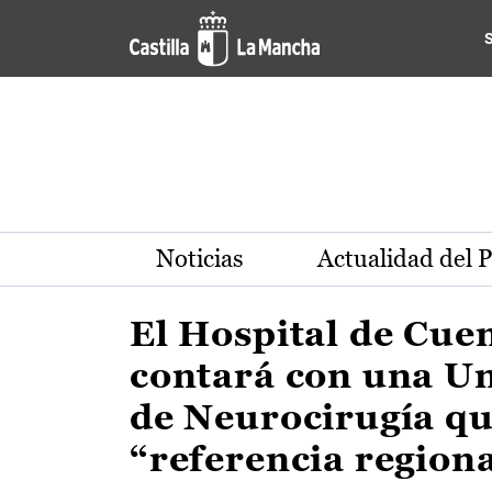
Actualidad de la región de 
Pasar al contenido principal
Noticias
Actualidad del 
El Hospital de Cue
contará con una U
de Neurocirugía qu
“referencia region