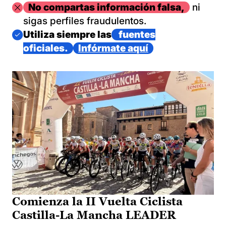
Imagen
No compartas información falsa,
ni
sigas perfiles fraudulentos.
Imagen
Utiliza siempre las
fuentes
oficiales.
Infórmate aquí
Comienza la II Vuelta Ciclista
Castilla-La Mancha LEADER