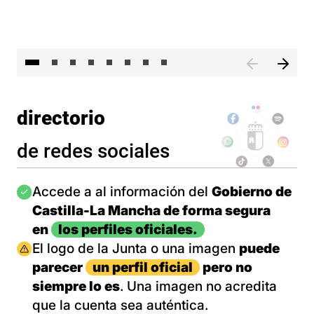
El 
directorio
de redes sociales
Imagen
Accede a al información del
Gobierno de
Castilla-La Mancha de forma segura
en
los perfiles oficiales.
Imagen
El logo de la Junta o una imagen
puede
parecer
un perfil oficial
pero no
siempre lo es
. Una imagen no acredita
que la cuenta sea auténtica.