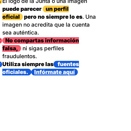
magen
El logo de la Junta o una imagen
puede parecer
un perfil
oficial
pero no siempre lo es
. Una
imagen no acredita que la cuenta
sea auténtica.
magen
No compartas información
falsa,
ni sigas perfiles
fraudulentos.
magen
Utiliza siempre las
fuentes
oficiales.
Infórmate aquí