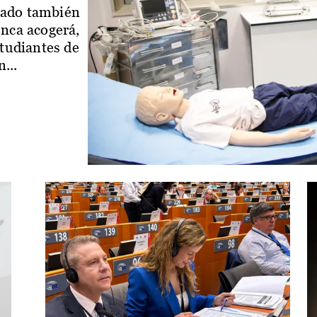
iado también
enca acogerá,
studiantes de
...