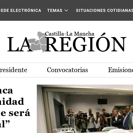
Castilla-La Mancha
SEDE ELECTRÓNICA
TEMAS
SITUACIONES COTIDIANA
Presidente
Convocatorias
Emisione
nca
nidad
e será
al”