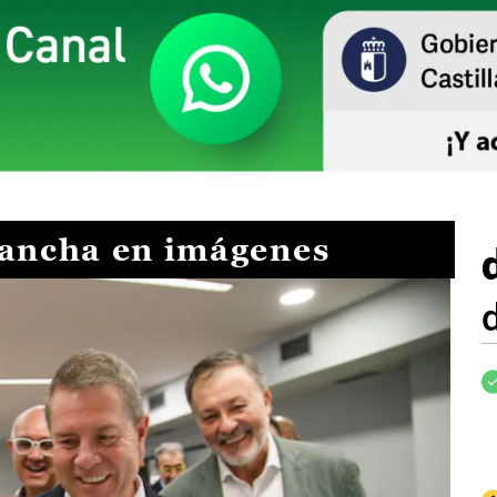
Mancha en imágenes
I