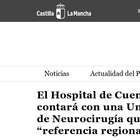
Actualidad de la región de 
Pasar al contenido principal
Noticias
Actualidad del 
El Hospital de Cue
contará con una U
de Neurocirugía qu
“referencia region