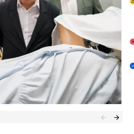
I
I
I
n de Cuenca (CESICU)