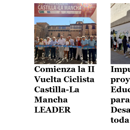
Comienza la II
Impu
Vuelta Ciclista
proy
Castilla-La
Edu
Mancha
para
LEADER
Desa
toda