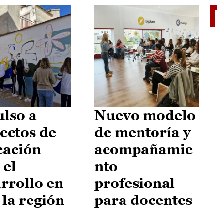
El je
lso a
Nuevo modelo
ectos de
de mentoría y
cación
acompañamie
 el
nto
rrollo en
profesional
 la región
para docentes