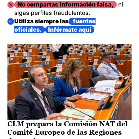
Imagen
No compartas información falsa,
ni
sigas perfiles fraudulentos.
Imagen
Utiliza siempre las
fuentes
oficiales.
Infórmate aquí
CLM prepara la Comisión NAT del
Comité Europeo de las Regiones