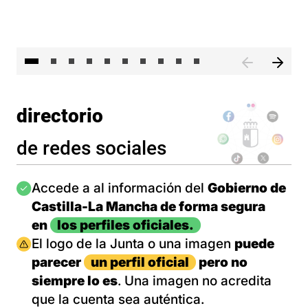
II 
directorio
de redes sociales
Imagen
Accede a al información del
Gobierno de
Castilla-La Mancha de forma segura
en
los perfiles oficiales.
Imagen
El logo de la Junta o una imagen
puede
parecer
un perfil oficial
pero no
siempre lo es
. Una imagen no acredita
que la cuenta sea auténtica.