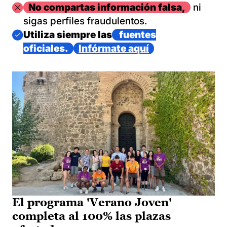
Imagen
No compartas información falsa,
ni
sigas perfiles fraudulentos.
Imagen
Utiliza siempre las
fuentes
oficiales.
Infórmate aquí
El programa 'Verano Joven'
completa al 100% las plazas