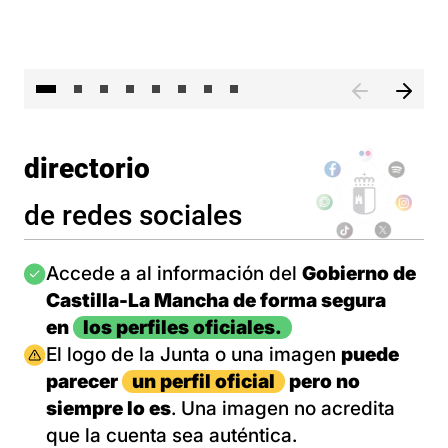
El 
directorio
de redes sociales
Imagen
Accede a al información del
Gobierno de
Castilla-La Mancha de forma segura
en
los perfiles oficiales.
Imagen
El logo de la Junta o una imagen
puede
parecer
un perfil oficial
pero no
siempre lo es
. Una imagen no acredita
que la cuenta sea auténtica.