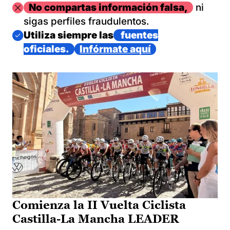
Imagen
No compartas información falsa,
ni
sigas perfiles fraudulentos.
Imagen
Utiliza siempre las
fuentes
oficiales.
Infórmate aquí
Comienza la II Vuelta Ciclista
Castilla-La Mancha LEADER