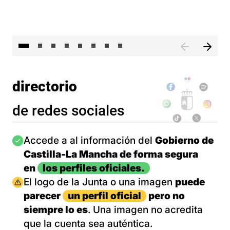
El 
directorio
de redes sociales
Imagen
Accede a al información del
Gobierno de
Castilla-La Mancha de forma segura
en
los perfiles oficiales.
Imagen
El logo de la Junta o una imagen
puede
parecer
un perfil oficial
pero no
siempre lo es
. Una imagen no acredita
que la cuenta sea auténtica.