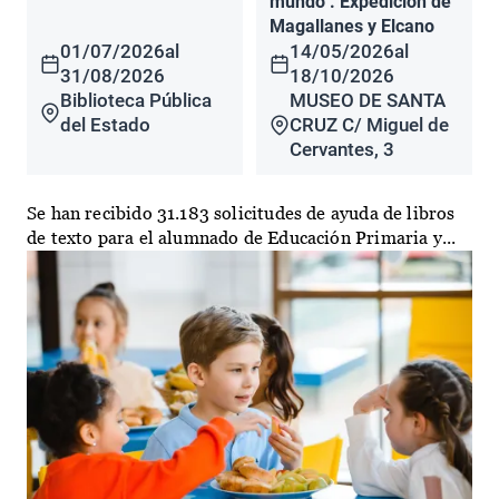
mundo". Expedición de
Magallanes y Elcano
01/07/2026
al
14/05/2026
al
31/08/2026
18/10/2026
Biblioteca Pública
MUSEO DE SANTA
del Estado
CRUZ C/ Miguel de
Cervantes, 3
Se han recibido 31.183 solicitudes de ayuda de libros
de texto para el alumnado de Educación Primaria y...