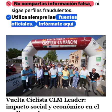
Imagen
No compartas información falsa,
ni
sigas perfiles fraudulentos.
Imagen
Utiliza siempre las
fuentes
oficiales.
Infórmate aquí
Vuelta Ciclista CLM Leader:
impacto social y económico en el