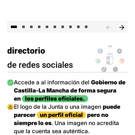
II 
directorio
de redes sociales
Imagen
Accede a al información del
Gobierno de
Castilla-La Mancha de forma segura
en
los perfiles oficiales.
Imagen
El logo de la Junta o una imagen
puede
parecer
un perfil oficial
pero no
siempre lo es
. Una imagen no acredita
que la cuenta sea auténtica.