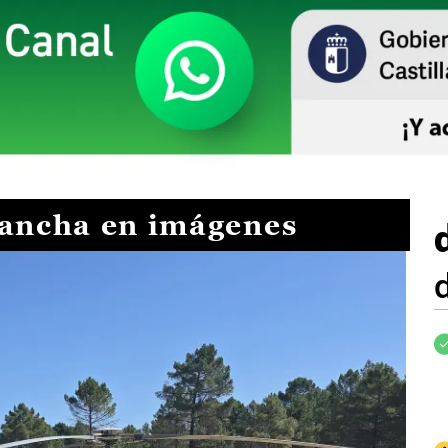
Mancha en imágenes
I