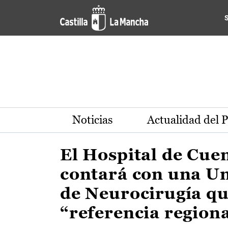
Actualidad de la región de 
Pasar al contenido principal
Noticias
Actualidad del 
El Hospital de Cue
contará con una U
de Neurocirugía qu
“referencia region