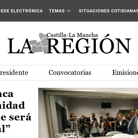
Castilla-La Mancha
SEDE ELECTRÓNICA
TEMAS
SITUACIONES COTIDIANA
Presidente
Convocatorias
Emisione
nca
nidad
e será
al”