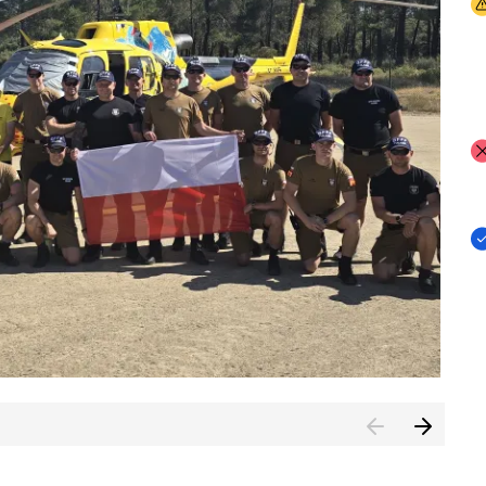
I
I
I
rcambiar por tercer año consecutivo formación y experienci