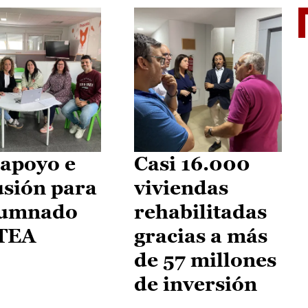
II Vu
apoyo e
Casi 16.000
usión para
viviendas
lumnado
rehabilitadas
 TEA
gracias a más
de 57 millones
de inversión