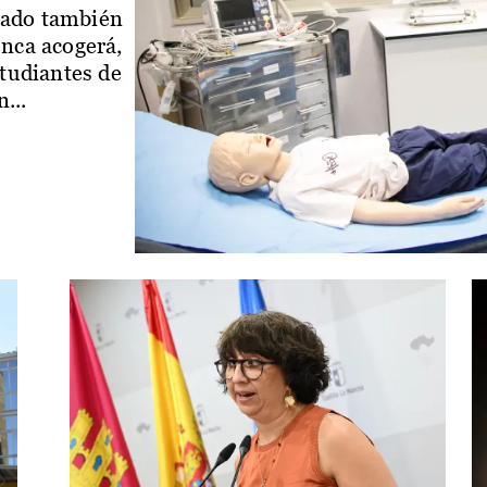
iado también
enca acogerá,
studiantes de
...