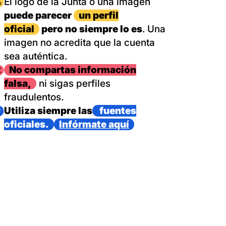
magen
El logo de la Junta o una imagen
puede parecer
un perfil
oficial
pero no siempre lo es
. Una
imagen no acredita que la cuenta
sea auténtica.
magen
No compartas información
falsa,
ni sigas perfiles
fraudulentos.
magen
Utiliza siempre las
fuentes
oficiales.
Infórmate aquí
as con un dispositivo internacional de bomberos forestales,