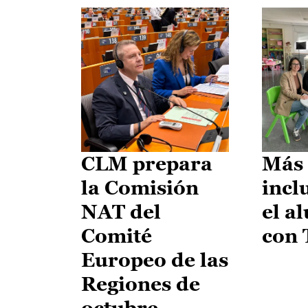
CLM prepara
Más 
la Comisión
incl
NAT del
el a
Comité
con
Europeo de las
Regiones de
octubre