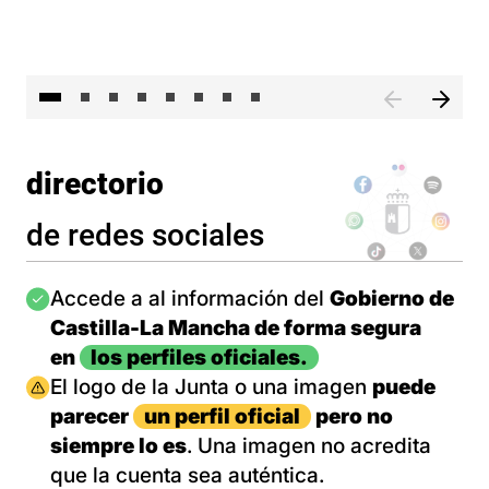
El 
directorio
de redes sociales
Imagen
Accede a al información del
Gobierno de
Castilla-La Mancha de forma segura
en
los perfiles oficiales.
Imagen
El logo de la Junta o una imagen
puede
parecer
un perfil oficial
pero no
siempre lo es
. Una imagen no acredita
que la cuenta sea auténtica.