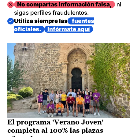
Imagen
No compartas información falsa,
ni
sigas perfiles fraudulentos.
Imagen
Utiliza siempre las
fuentes
oficiales.
Infórmate aquí
El programa 'Verano Joven'
completa al 100% las plazas