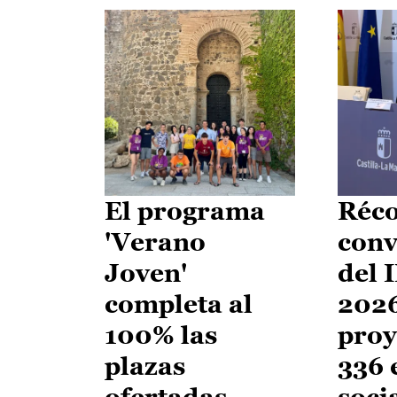
El programa
Réco
'Verano
conv
Joven'
del 
completa al
2026
100% las
proy
plazas
336 
ofertadas
soci