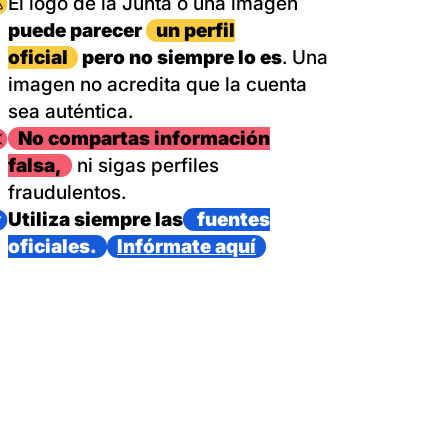
magen
El logo de la Junta o una imagen
puede parecer
un perfil
oficial
pero no siempre lo es
. Una
imagen no acredita que la cuenta
sea auténtica.
magen
No compartas información
falsa,
ni sigas perfiles
fraudulentos.
magen
Utiliza siempre las
fuentes
oficiales.
Infórmate aquí