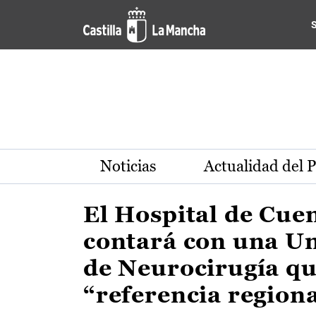
Actualidad de la región de 
Pasar al contenido principal
Noticias
Actualidad del 
El Hospital de Cue
contará con una U
de Neurocirugía qu
“referencia region