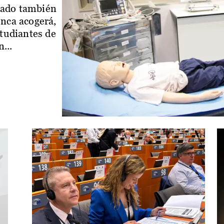
iado también
enca acogerá,
studiantes de
...