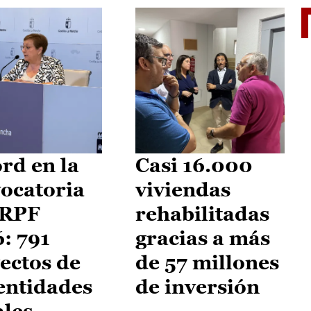
El je
rd en la
Casi 16.000
ocatoria
viviendas
IRPF
rehabilitadas
: 791
gracias a más
ectos de
de 57 millones
entidades
de inversión
ales