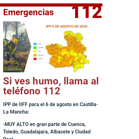
112
Emergencias
fe del Ejecutivo castellanomanchego, Emiliano García-Page, 
Si ves humo, llama al
teléfono 112
IPP de IIFF para el 6 de agosto en Castilla-
La Mancha:
-MUY ALTO en gran parte de Cuenca,
Toledo, Guadalajara, Albacete y Ciudad