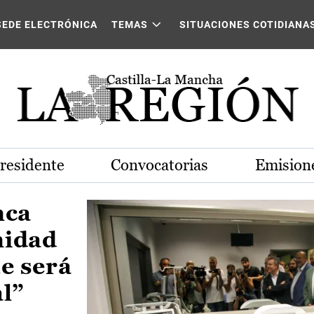
Castilla-La Mancha
SEDE ELECTRÓNICA
TEMAS
SITUACIONES COTIDIANA
Presidente
Convocatorias
Emisione
nca
nidad
e será
al”