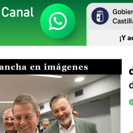
Mancha en imágenes
I