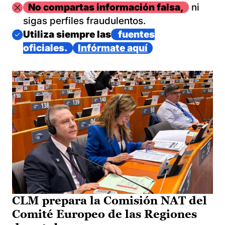
Imagen
No compartas información falsa,
ni
sigas perfiles fraudulentos.
Imagen
Utiliza siempre las
fuentes
oficiales.
Infórmate aquí
CLM prepara la Comisión NAT del
Comité Europeo de las Regiones