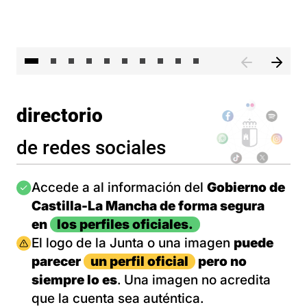
II 
directorio
de redes sociales
Imagen
Accede a al información del
Gobierno de
Castilla-La Mancha de forma segura
en
los perfiles oficiales.
Imagen
El logo de la Junta o una imagen
puede
parecer
un perfil oficial
pero no
siempre lo es
. Una imagen no acredita
que la cuenta sea auténtica.