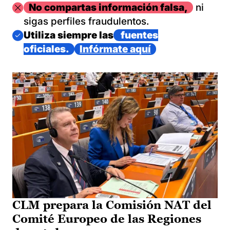
Imagen
No compartas información falsa,
ni
sigas perfiles fraudulentos.
Imagen
Utiliza siempre las
fuentes
oficiales.
Infórmate aquí
CLM prepara la Comisión NAT del
Comité Europeo de las Regiones