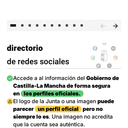
II 
directorio
de redes sociales
Imagen
Accede a al información del
Gobierno de
Castilla-La Mancha de forma segura
en
los perfiles oficiales.
Imagen
El logo de la Junta o una imagen
puede
parecer
un perfil oficial
pero no
siempre lo es
. Una imagen no acredita
que la cuenta sea auténtica.