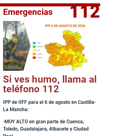
112
Emergencias
fe del Ejecutivo castellanomanchego, Emiliano García-Page, 
Si ves humo, llama al
teléfono 112
IPP de IIFF para el 6 de agosto en Castilla-
La Mancha:
-MUY ALTO en gran parte de Cuenca,
Toledo, Guadalajara, Albacete y Ciudad