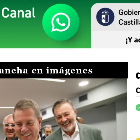
Mancha en imágenes
I