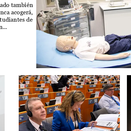
iado también
enca acogerá,
studiantes de
...