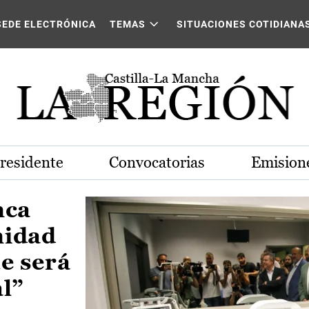
Castilla-La Mancha
SEDE ELECTRÓNICA
TEMAS
SITUACIONES COTIDIANA
Presidente
Convocatorias
Emisione
nca
nidad
e será
al”