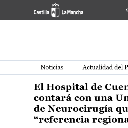
Actualidad de la región de 
Pasar al contenido principal
Noticias
Actualidad del 
El Hospital de Cue
contará con una U
de Neurocirugía qu
“referencia region