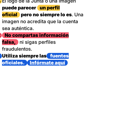
magen
El logo de la Junta o una imagen
puede parecer
un perfil
oficial
pero no siempre lo es
. Una
imagen no acredita que la cuenta
sea auténtica.
magen
No compartas información
falsa,
ni sigas perfiles
fraudulentos.
magen
Utiliza siempre las
fuentes
oficiales.
Infórmate aquí