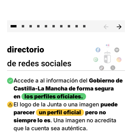
II 
directorio
de redes sociales
Imagen
Accede a al información del
Gobierno de
Castilla-La Mancha de forma segura
en
los perfiles oficiales.
Imagen
El logo de la Junta o una imagen
puede
parecer
un perfil oficial
pero no
siempre lo es
. Una imagen no acredita
que la cuenta sea auténtica.